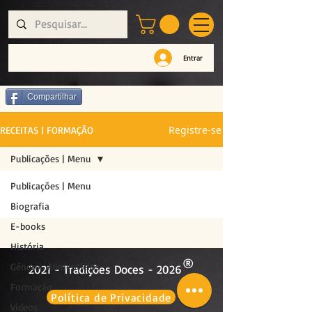
Entrar
Compartilhar
Registre-se
RECEITAS | FORMAÇÃO
Publicações | Menu
Publicações | Menu
Biografia
E-books
História
®
Géneros Alimentícios
2021 - Tradições Doces - 2026
Formação
Política de Privacidade
Vídeos