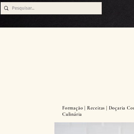
Formação | Receitas | Doçaria Conv
Culinária