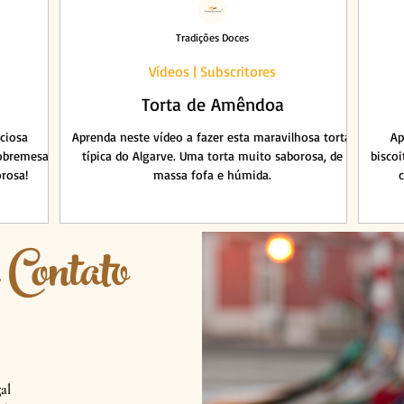
Tradições Doces
Vídeos | Subscritores
Torta de Amêndoa
iciosa
Aprenda neste vídeo a fazer esta maravilhosa torta,
Ap
obremesa
típica do Algarve. Uma torta muito saborosa, de
biscoi
orosa!
massa fofa e húmida.
 Contato
al