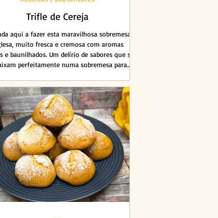
Trifle de Cereja
da aqui a fazer esta maravilhosa sobremesa
glesa, muito fresca e cremosa com aromas
os e baunilhados. Um delírio de sabores que se
aixam perfeitamente numa sobremesa para
quer ocasião. Porções: 8 pessoas Tempo de
eparo: 90 minutos Tempo de Cozedura: 20
minutos Dificuldade: Fácil