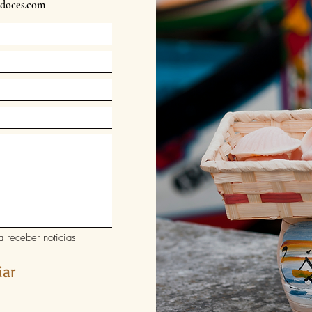
sdoces.com
 receber noticias
iar