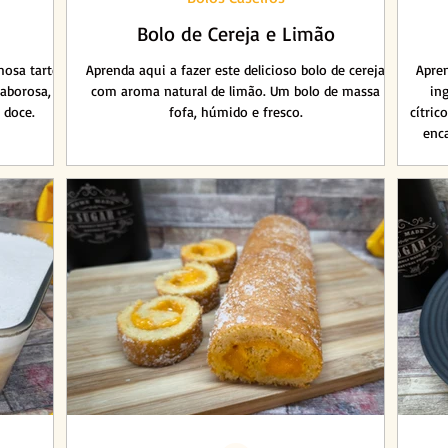
Bolo de Cereja e Limão
hosa tarte
Aprenda aqui a fazer este delicioso bolo de cereja
Apren
aborosa,
com aroma natural de limão. Um bolo de massa
in
 doce.
fofa, húmido e fresco.
cítric
enc
qual
Pr