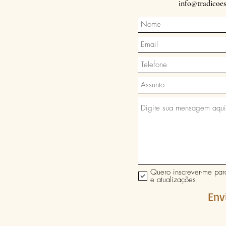
info@tradicoe
Quero inscrever-me para
e atualizações.
Env