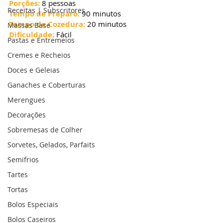
Porções:
 8 pessoas
Receitas | Subscritores
Tempo de Preparo:
 90 minutos
Tempo de Cozedura:
 20 minutos
Massas Base
Dificuldade:
 Fácil
Pastas e Entremeios
Cremes e Recheios
Doces e Geleias
Ganaches e Coberturas
Merengues
Decorações
Sobremesas de Colher
Sorvetes, Gelados, Parfaits
Semifrios
Tartes
Tortas
Bolos Especiais
Bolos Caseiros