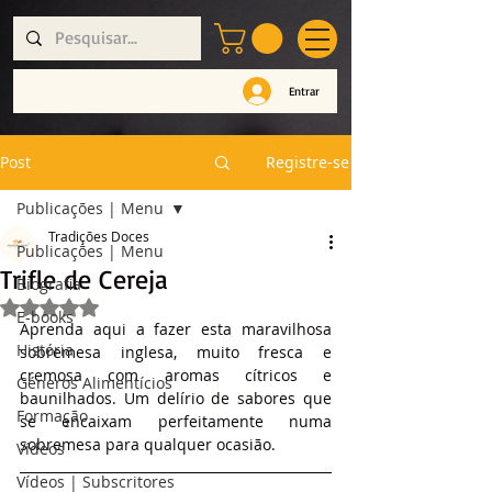
Entrar
Post
Registre-se
Publicações | Menu
Tradições Doces
Publicações | Menu
Trifle de Cereja
Biografia
Avaliado com NaN de 5 estrelas.
E-books
Aprenda aqui a fazer esta maravilhosa 
História
sobremesa inglesa, muito fresca e 
cremosa com aromas cítricos e 
Géneros Alimentícios
baunilhados. Um delírio de sabores que 
Formação
se encaixam perfeitamente numa 
sobremesa para qualquer ocasião.
Vídeos
Vídeos | Subscritores