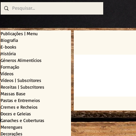
Publicações | Menu
Biografia
E-books
História
Géneros Alimentícios
Formação
Vídeos
Vídeos | Subscritores
Receitas | Subscritores
Massas Base
Pastas e Entremeios
Cremes e Recheios
Doces e Geleias
Ganaches e Coberturas
Merengues
Decorações