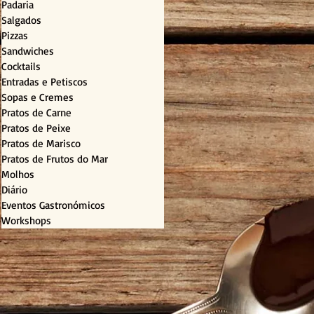
Padaria
Salgados
Pizzas
Sandwiches
Cocktails
Entradas e Petiscos
Sopas e Cremes
Pratos de Carne
Pratos de Peixe
Pratos de Marisco
Pratos de Frutos do Mar
Molhos
Diário
Eventos Gastronómicos
Workshops