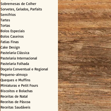
Sobremesas de Colher
Sorvetes, Gelados, Parfaits
Semifrios
Tartes
Tortas
Bolos Especiais
Bolos Caseiros
Fatias Finas
Cake Design
Pastelaria Clássica
Pastelaria Internacional
Pastelaria Folhada
Doçaria Conventual e Regional
Pequeno-almoço
Queques e Muffins
Miniaturas e Petit Fours
Biscoitos e Bolachas
Receitas de Natal
Receitas de Páscoa
Receitas Saudáveis