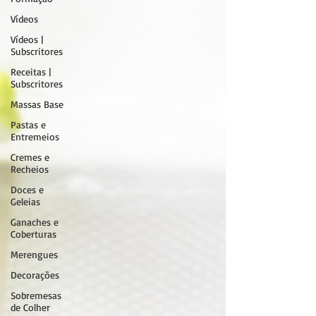
Vídeos
Vídeos |
Subscritores
Receitas |
Subscritores
Massas Base
Pastas e
Entremeios
Cremes e
Recheios
Doces e
Geleias
Ganaches e
Coberturas
Merengues
Decorações
Sobremesas
de Colher