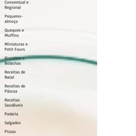
Conventual e
Regional
Pequeno-
almoço
Queques e
Muffins
Miniaturas e
Petit Fours
Biscoitos e
Bolachas
Receitas de
Natal
Receitas de
Páscoa
Receitas
Saudáveis
Padaria
Salgados
Pizzas