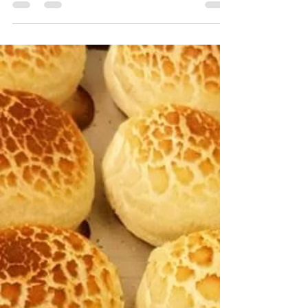
PADARIA
Pão Integral
Aprenda aqui a fazer pão integral, um tipo de
pão simples muito apreciado pelos
portugueses, de crosta crocante e miolo denso
e fofo.