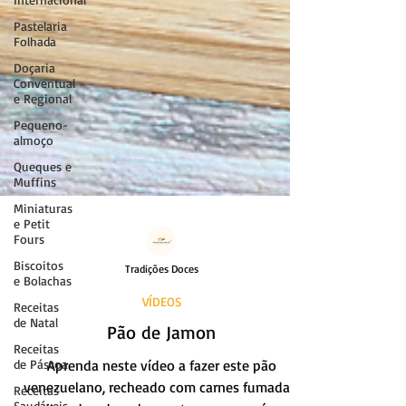
Pastelaria
Folhada
Doçaria
Conventual
e Regional
Pequeno-
almoço
Queques e
Muffins
Miniaturas
e Petit
Fours
Biscoitos
e Bolachas
Tradições Doces
Receitas
de Natal
VÍDEOS
Receitas
de Páscoa
Pão de Jamon
Receitas
Aprenda neste vídeo a fazer este pão
Saudáveis