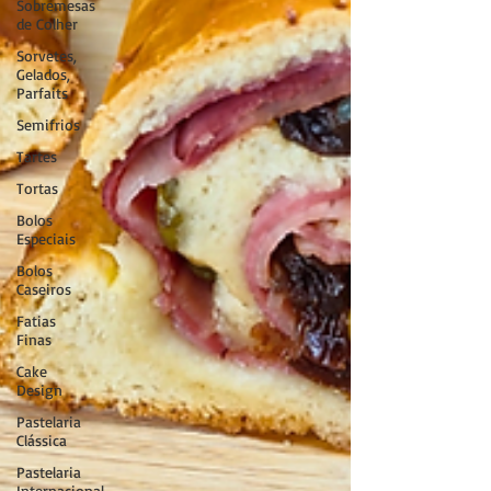
Sobremesas
de Colher
Sorvetes,
Gelados,
Parfaits
Semifrios
Tartes
Tortas
Bolos
Especiais
Bolos
Caseiros
Fatias
Finas
Cake
Design
Pastelaria
Clássica
Pastelaria
Internacional