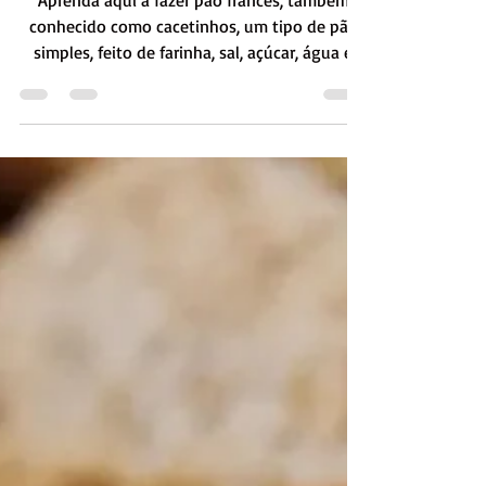
Tradições Doces
PADARIA
Pão Francês
Aprenda aqui a fazer pão francês, também
conhecido como cacetinhos, um tipo de pão
simples, feito de farinha, sal, açúcar, água e
fermento.