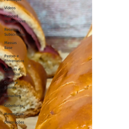
Vídeos
Vídeos |
Subscritores
Receitas |
Subscritores
Massas
Base
Pastas e
Entremeios
Cremes e
Recheios
Doces e
Geleias
Ganaches
e
Coberturas
Merengues
Decorações