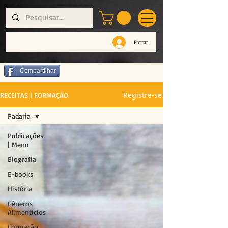
Entrar
Compartilhar
Registre-se
RECEITAS | FORMAÇÃO
Padaria
Publicações
| Menu
Biografia
E-books
História
Géneros
Alimentícios
Formação