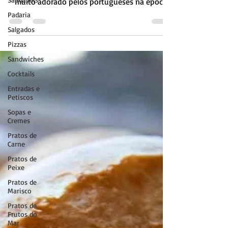
venezuelano, recheado com carnes fumadas,
Padaria
muito adorado pelos portugueses na época
Salgados
natalícia.
Pizzas
Sandwiches
Cocktails
Entradas e
Petiscos
Sopas e
Cremes
Pratos de
Carne
Pratos de
Peixe
Pratos de
Marisco
Pratos de
Frutos do
Mar