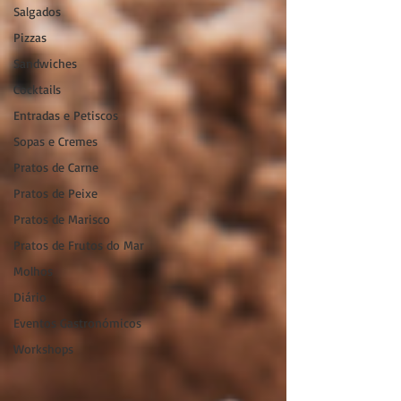
Salgados
Pizzas
Sandwiches
Cocktails
Entradas e Petiscos
Sopas e Cremes
Pratos de Carne
Pratos de Peixe
Pratos de Marisco
Pratos de Frutos do Mar
Molhos
Diário
Eventos Gastronómicos
Workshops