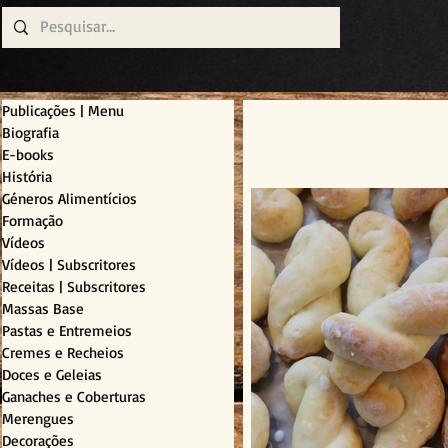
Publicações | Menu
Biografia
E-books
História
Géneros Alimentícios
Formação
Vídeos
Vídeos | Subscritores
Receitas | Subscritores
Massas Base
Pastas e Entremeios
Cremes e Recheios
Doces e Geleias
Ganaches e Coberturas
Merengues
Decorações