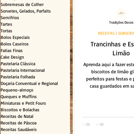
Sobremesas de Colher
Sorvetes, Gelados, Parfaits
Semifrios
Tradições Doces
Tartes
Tortas
RECEITAS | SUBSCR
Bolos Especiais
Trancinhas e E
Bolos Caseiros
Fatias Finas
Limão
Cake Design
Pastelaria Clássica
Aprenda aqui a fazer est
Pastelaria Internacional
biscoitos de limão g
Pastelaria Folhada
perfeitos para festas e
Doçaria Conventual e Regional
casa guardados em s
Pequeno-almoço
Queques e Muffins
Miniaturas e Petit Fours
Biscoitos e Bolachas
Receitas de Natal
Receitas de Páscoa
Receitas Saudáveis