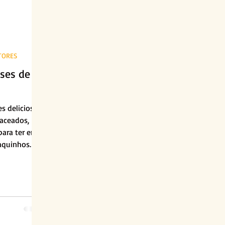
ITORES
sses de
es deliciosos
laceados,
 para ter em
aquinhos.