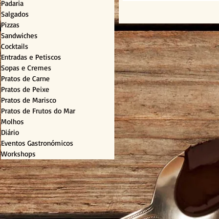
Padaria
Salgados
Pizzas
Sandwiches
Cocktails
Entradas e Petiscos
Sopas e Cremes
Pratos de Carne
Pratos de Peixe
Pratos de Marisco
Pratos de Frutos do Mar
Molhos
Diário
Eventos Gastronómicos
Workshops