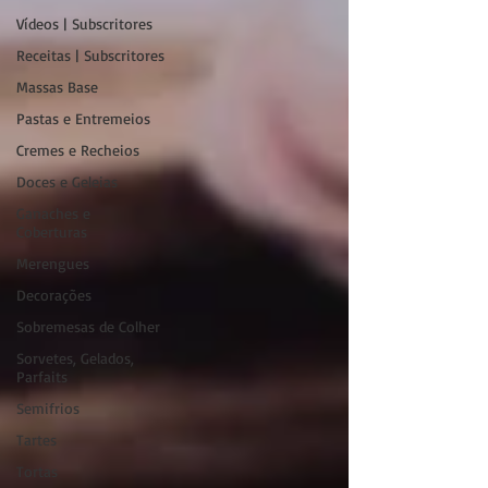
Vídeos | Subscritores
Receitas | Subscritores
Massas Base
Pastas e Entremeios
Cremes e Recheios
Doces e Geleias
Ganaches e
Coberturas
Merengues
Decorações
Sobremesas de Colher
Sorvetes, Gelados,
Parfaits
Semifrios
Tartes
Tortas