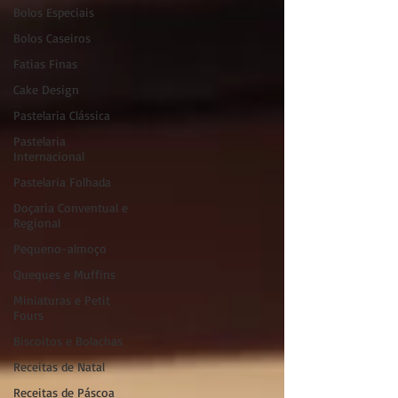
Bolos Especiais
Bolos Caseiros
Fatias Finas
Cake Design
Pastelaria Clássica
Pastelaria
Internacional
Pastelaria Folhada
Doçaria Conventual e
Regional
Pequeno-almoço
Queques e Muffins
Miniaturas e Petit
Fours
Biscoitos e Bolachas
Receitas de Natal
Receitas de Páscoa