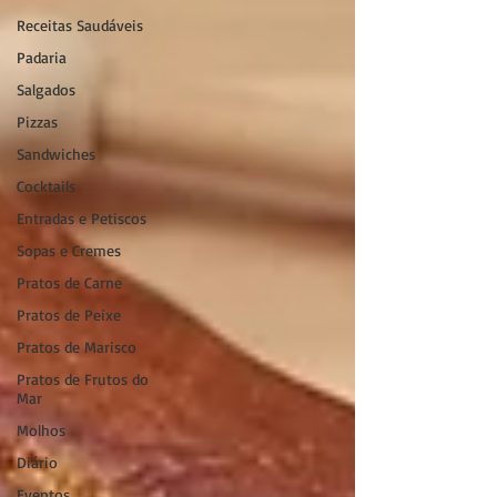
Receitas Saudáveis
Padaria
Salgados
Pizzas
Sandwiches
Cocktails
Entradas e Petiscos
Sopas e Cremes
Pratos de Carne
Pratos de Peixe
Pratos de Marisco
Pratos de Frutos do
Mar
Molhos
Diário
Eventos