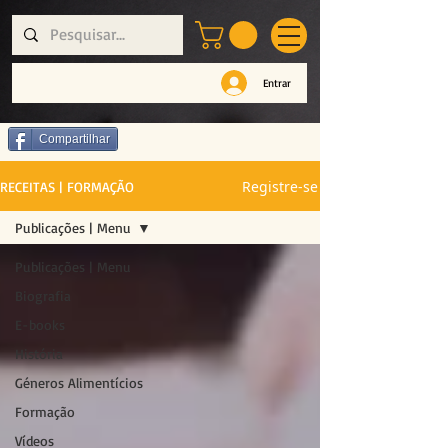
Entrar
Compartilhar
Registre-se
RECEITAS | FORMAÇÃO
Publicações | Menu
Publicações | Menu
Biografia
E-books
História
Géneros Alimentícios
Formação
Vídeos