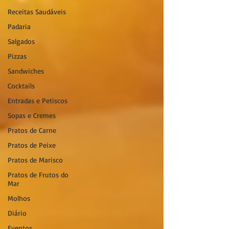
Receitas Saudáveis
Padaria
Salgados
Pizzas
Sandwiches
Cocktails
Entradas e Petiscos
Sopas e Cremes
Pratos de Carne
Pratos de Peixe
Pratos de Marisco
Pratos de Frutos do
Mar
Molhos
Diário
Eventos