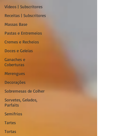
Vídeos | Subscritores
Receitas | Subscritores
Massas Base
Pastas e Entremeios
Cremes e Recheios
Doces e Geleias
Ganaches e
Coberturas
Merengues
Decorações
Sobremesas de Colher
Sorvetes, Gelados,
Parfaits
Semifrios
Tartes
Tortas