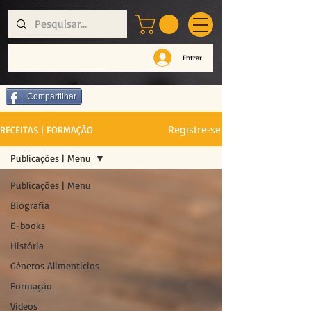
Entrar
Compartilhar
Registre-se
RECEITAS | FORMAÇÃO
Publicações | Menu
Publicações | Menu
Biografia
E-books
História
Géneros Alimentícios
Formação
Vídeos