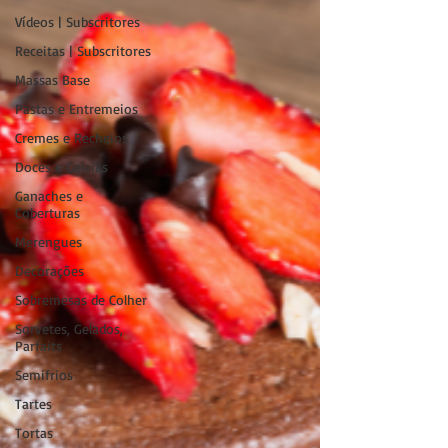
Vídeos | Subscritores
Receitas | Subscritores
Massas Base
Pastas e Entremeios
Cremes e Recheios
Doces e Geleias
Ganaches e
Coberturas
Merengues
Decorações
Sobremesas de Colher
Sorvetes, Gelados,
Parfaits
Semifrios
Tartes
Tortas