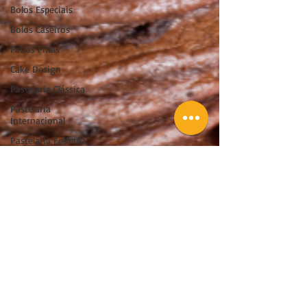
Bolos Especiais
Bolos Caseiros
Fatias Finas
Cake Design
Pastelaria Clássica
Pastelaria
Internacional
Pastelaria Folhada
Doçaria Conventual e
Regional
Pequeno-almoço
Queques e Muffins
Miniaturas e Petit
Fours
Biscoitos e Bolachas
Receitas de Natal
Receitas de Páscoa