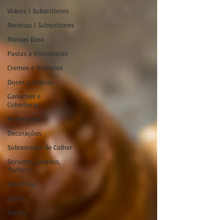
Vídeos | Subscritores
Receitas | Subscritores
Massas Base
Pastas e Entremeios
Cremes e Recheios
Doces e Geleias
Ganaches e
Coberturas
Merengues
Decorações
Sobremesas de Colher
Sorvetes, Gelados,
Parfaits
Semifrios
Tartes
Tortas