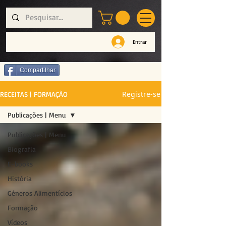
Entrar
Compartilhar
Registre-se
RECEITAS | FORMAÇÃO
Publicações | Menu
Publicações | Menu
Biografia
E-books
História
Géneros Alimentícios
Formação
Vídeos