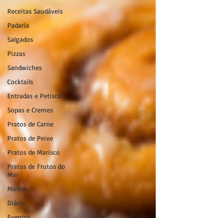
Receitas Saudáveis
Padaria
Salgados
Pizzas
Sandwiches
Cocktails
Entradas e Petiscos
Sopas e Cremes
Pratos de Carne
Pratos de Peixe
Pratos de Marisco
Pratos de Frutos do
Mar
Molhos
Diário
Eventos