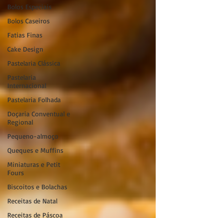
Bolos Especiais
Bolos Caseiros
Fatias Finas
Cake Design
Pastelaria Clássica
Pastelaria
Internacional
Pastelaria Folhada
Doçaria Conventual e
Regional
Pequeno-almoço
Queques e Muffins
Miniaturas e Petit
Fours
Biscoitos e Bolachas
Receitas de Natal
Receitas de Páscoa