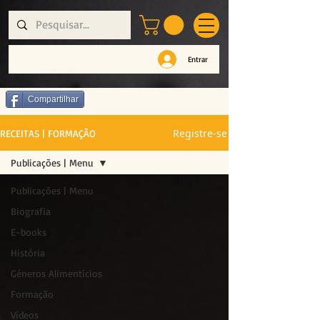
Entrar
Compartilhar
Registre-se
RECEITAS | FORMAÇÃO
Publicações | Menu
Publicações | Menu
Biografia
E-books
História
Géneros Alimentícios
Formação
Vídeos