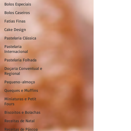
Bolos Especiais
Bolos Caseiros
Fatias Finas
Cake Design
Pastelaria Clássica
Pastelaria
Internacional
Pastelaria Folhada
Doçaria Conventual e
Regional
Pequeno-almoço
Queques e Muffins
Miniaturas e Petit
Fours
Biscoitos e Bolachas
Receitas de Natal
Receitas de Páscoa