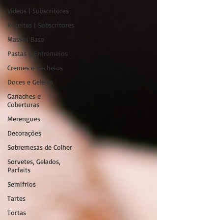
Vídeos | Subscritores
Receitas | Subscritores
Massas Base
Pastas e Entremeios
Cremes e Recheios
Doces e Geleias
Ganaches e
Coberturas
Merengues
Decorações
Sobremesas de Colher
Sorvetes, Gelados,
Parfaits
Semifrios
Tartes
Tortas