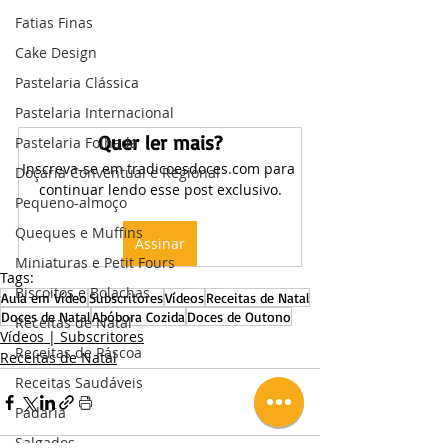
Fatias Finas
Cake Design
Pastelaria Clássica
Pastelaria Internacional
Quer ler mais?
Pastelaria Folhada
Inscreva-se em tradicoesdoces.com para 
Doçaria Conventual e Regional
continuar lendo esse post exclusivo.
Pequeno-almoço
Queques e Muffins
Assinar
Miniaturas e Petit Fours
Tags:
Biscoitos e Bolachas
Aula em Vídeo
Subscritores
Vídeos
Receitas de Natal
Doces de Natal
Abóbora Cozida
Doces de Outono
Receitas de Natal
Vídeos | Subscritores
Receitas de Páscoa
Receitas de Natal
Receitas Saudáveis
Padaria
Salgados