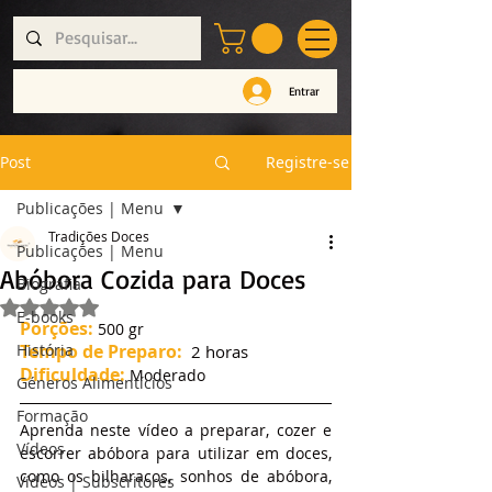
Entrar
Post
Registre-se
Publicações | Menu
Tradições Doces
Publicações | Menu
Abóbora Cozida para Doces
Biografia
Avaliado com NaN de 5 estrelas.
E-books
Porções:
 500 gr
História
Tempo de Preparo: 
 2 horas
Dificuldade:
 Moderado
Géneros Alimentícios
Formação
Aprenda neste vídeo a preparar, cozer e 
Vídeos
escorrer abóbora para utilizar em doces, 
como os bilharacos, sonhos de abóbora, 
Vídeos | Subscritores