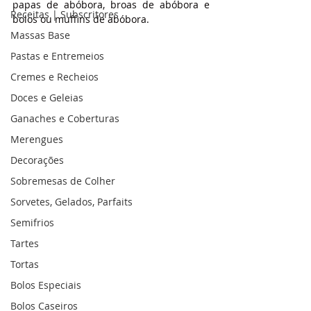
papas de abóbora, broas de abóbora e 
Receitas | Subscritores
bolos ou muffins de abóbora.
Massas Base
Pastas e Entremeios
Cremes e Recheios
Doces e Geleias
Ganaches e Coberturas
Merengues
Decorações
Sobremesas de Colher
Sorvetes, Gelados, Parfaits
Semifrios
Tartes
Tortas
Bolos Especiais
Bolos Caseiros