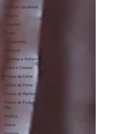
Receitas Saudáveis
Padaria
Salgados
Pizzas
Sandwiches
Cocktails
Entradas e Petiscos
Sopas e Cremes
Pratos de Carne
Pratos de Peixe
Pratos de Marisco
Pratos de Frutos do
Mar
Molhos
Diário
Eventos