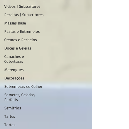
Vídeos | Subscritores
Receitas | Subscritores
Massas Base
Pastas e Entremeios
Cremes e Recheios
Doces e Geleias
Ganaches e
Coberturas
Merengues
Decorações
Sobremesas de Colher
Sorvetes, Gelados,
Parfaits
Semifrios
Tartes
Tortas