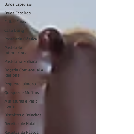
Bolos Especiais
Bolos Caseiros
Fatias Finas
Cake Design
Pastelaria Clássica
Pastelaria
Internacional
Pastelaria Folhada
Doçaria Conventual e
Regional
Pequeno-almoço
Queques e Muffins
Miniaturas e Petit
Fours
Biscoitos e Bolachas
Receitas de Natal
Receitas de Páscoa