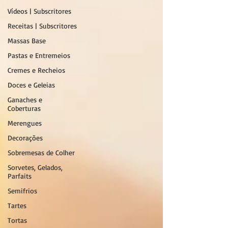
Vídeos | Subscritores
Receitas | Subscritores
Massas Base
Pastas e Entremeios
Cremes e Recheios
Doces e Geleias
Ganaches e
Coberturas
Merengues
Decorações
Sobremesas de Colher
Sorvetes, Gelados,
Parfaits
Semifrios
Tartes
Tortas