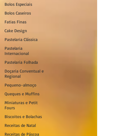
Bolos Especiais
Bolos Caseiros
Fatias Finas
Cake Design
Pastelaria Clássica
Pastelaria
Internacional
Pastelaria Folhada
Doçaria Conventual e
Regional
Pequeno-almoço
Queques e Muffins
Miniaturas e Petit
Fours
Biscoitos e Bolachas
Receitas de Natal
Receitas de Páscoa