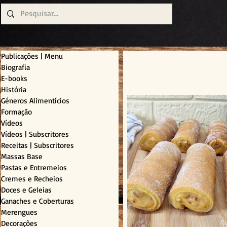
Publicações | Menu
Biografia
E-books
História
Géneros Alimentícios
Formação
Vídeos
Vídeos | Subscritores
Receitas | Subscritores
Massas Base
Pastas e Entremeios
Cremes e Recheios
Doces e Geleias
Ganaches e Coberturas
Merengues
Decorações