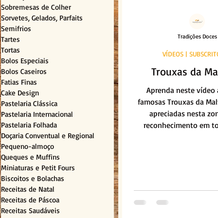
Sobremesas de Colher
Sorvetes, Gelados, Parfaits
Semifrios
Tradições Doces
Tartes
Tortas
VÍDEOS | SUBSCRI
Bolos Especiais
Trouxas da Ma
Bolos Caseiros
Fatias Finas
Aprenda neste vídeo a
Cake Design
famosas Trouxas da Mal
Pastelaria Clássica
apreciadas nesta zo
Pastelaria Internacional
Pastelaria Folhada
reconhecimento em to
Doçaria Conventual e Regional
Pequeno-almoço
Queques e Muffins
Miniaturas e Petit Fours
Biscoitos e Bolachas
Receitas de Natal
Receitas de Páscoa
Receitas Saudáveis