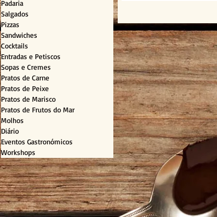
Padaria
Salgados
Pizzas
Sandwiches
Cocktails
Entradas e Petiscos
Sopas e Cremes
Pratos de Carne
Pratos de Peixe
Pratos de Marisco
Pratos de Frutos do Mar
Molhos
Diário
Eventos Gastronómicos
Workshops