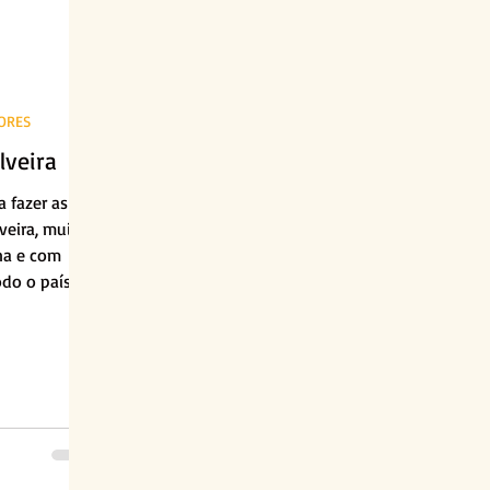
TORES
lveira
 fazer as
veira, muito
na e com
do o país.