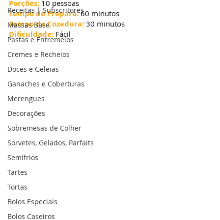
Porções:
 10 pessoas
Receitas | Subscritores
Tempo de Preparo:
 60 minutos
Tempo de Cozedura:
 30 minutos
Massas Base
Dificuldade:
 Fácil
Pastas e Entremeios
Cremes e Recheios
Doces e Geleias
Ganaches e Coberturas
Merengues
Decorações
Sobremesas de Colher
Sorvetes, Gelados, Parfaits
Semifrios
Tartes
Tortas
Bolos Especiais
Bolos Caseiros