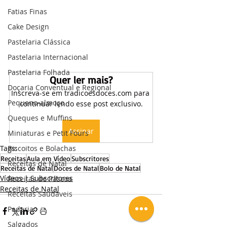
Fatias Finas
Cake Design
Pastelaria Clássica
Pastelaria Internacional
Pastelaria Folhada
Quer ler mais?
Doçaria Conventual e Regional
Inscreva-se em tradicoesdoces.com para 
Pequeno-almoço
continuar lendo esse post exclusivo.
Queques e Muffins
Assinar
Miniaturas e Petit Fours
Tags:
Biscoitos e Bolachas
Receitas
Aula em Vídeo
Subscritores
Receitas de Natal
Receitas de Natal
Doces de Natal
Bolo de Natal
Vídeos | Subscritores
Receitas de Páscoa
Receitas de Natal
Receitas Saudáveis
Padaria
Salgados