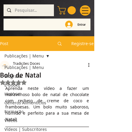
Entrar
Post
Registre-se
Publicações | Menu
Tradições Doces
Publicações | Menu
Bolo de Natal
Biografia
Avaliado com NaN de 5 estrelas.
E-books
Aprenda neste vídeo a fazer um 
História
maravilhoso bolo de natal de chocolate 
com recheio de creme de coco e 
Géneros Alimentícios
framboesas. Um bolo muito saboroso, 
Formação
húmido e perfeito para a sua mesa de 
Natal!
Vídeos
Vídeos | Subscritores