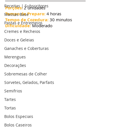
Receitas | Subscritores
Porções:
 2 unidades
Tempo de Preparo:
 4 horas
Massas Base
Tempo de Cozedura:
 30 minutos
Pastas e Entremeios
Dificuldade:
 Moderado
Cremes e Recheios
Doces e Geleias
Ganaches e Coberturas
Merengues
Decorações
Sobremesas de Colher
Sorvetes, Gelados, Parfaits
Semifrios
Tartes
Tortas
Bolos Especiais
Bolos Caseiros