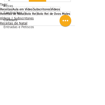
Tags:
Pizzas
Receitas
Aula em Vídeo
Subscritores
Vídeos
Sandwiches
Receitas de Natal
Bolo Rei
Bolo Rei de Ovos Moles
Vídeos | Subscritores
Cocktails
Receitas de Natal
Entradas e Petiscos
Sopas e Cremes
Pratos de Carne
Pratos de Peixe
Pratos de Marisco
Posts Relacionados
Ver tudo
Pratos de Frutos do Mar
Molhos
Diário
Eventos Gastronómicos
Workshops