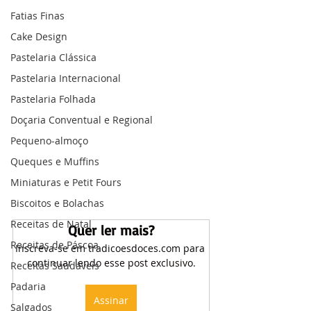
Fatias Finas
Cake Design
Pastelaria Clássica
Pastelaria Internacional
Pastelaria Folhada
Doçaria Conventual e Regional
Pequeno-almoço
Queques e Muffins
Miniaturas e Petit Fours
Biscoitos e Bolachas
Receitas de Natal
Quer ler mais?
Receitas de Páscoa
Inscreva-se em tradicoesdoces.com para 
continuar lendo esse post exclusivo.
Receitas Saudáveis
Padaria
Assinar
Salgados