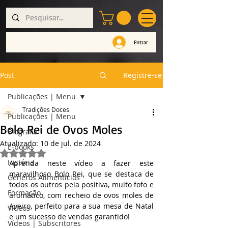
Entrar
Post
Registre-se
Publicações | Menu
Tradições Doces
Publicações | Menu
Bolo Rei de Ovos Moles
Biografia
Atualizado:
10 de jul. de 2024
E-books
Avaliado com NaN de 5 estrelas.
História
Aprenda neste vídeo a fazer este 
maravilhoso Bolo Rei, que se destaca de 
Géneros Alimentícios
todos os outros pela positiva, muito fofo e 
Formação
aromático, com recheio de ovos moles de 
Aveiro, perfeito para a sua mesa de Natal 
Vídeos
e um sucesso de vendas garantido!
Vídeos | Subscritores