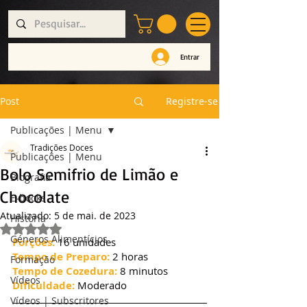
Entrar
Post
Registre-se
Publicações | Menu
Tradições Doces
Publicações | Menu
Bolo Semifrio de Limão e
Biografia
Chocolate
E-books
Atualizado:
5 de mai. de 2023
História
Avaliado com NaN de 5 estrelas.
Géneros Alimentícios
Porções:
 16 unidades
Tempo de Preparo:
 2 horas
Formação
Tempo de Cozedura:
 8 minutos
Vídeos
Dificuldade:
 Moderado
Vídeos | Subscritores