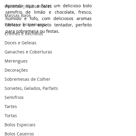
Aprenda aqui a fazer um delicioso bolo 
Receitas | Subscritores
semifrio de limão e chocolate, fresco, 
Massas Base
húmido e fofo, com deliciosos aromas 
Pastas e Entremeios
cítricos e um aspeto tentador, perfeito 
para sobremesa ou festas.
Cremes e Recheios
Doces e Geleias
Ganaches e Coberturas
Merengues
Decorações
Sobremesas de Colher
Sorvetes, Gelados, Parfaits
Semifrios
Tartes
Tortas
Bolos Especiais
Bolos Caseiros