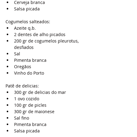
Cerveja branca
Salsa picada
Cogumelos salteados:
Azeite q.b.
2 dentes de alho picados
200 gr de cogumelos pleurotus, 
desfiados
Sal
Pimenta branca
Oregãos
Vinho do Porto
Patê de delicias:
300 gr de delicias do mar
1 ovo cozido
100 gr de picles
300 gr de maionese
Sal fino
Pimenta branca
Salsa picada