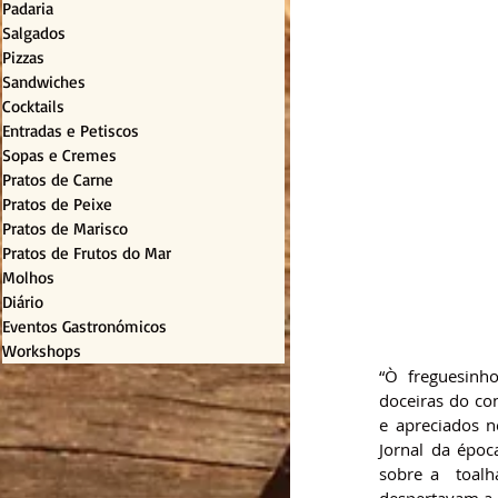
Padaria
Salgados
Pizzas
Sandwiches
Cocktails
Entradas e Petiscos
Sopas e Cremes
Pratos de Carne
Pratos de Peixe
Pratos de Marisco
Pratos de Frutos do Mar
Molhos
Diário
Eventos Gastronómicos
Workshops
“Ò  freguesinho
doceiras do co
e apreciados n
Jornal da époc
sobre a  toalh
despertavam a 