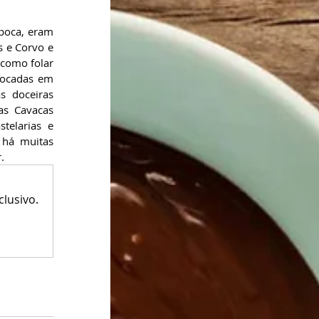
oca, eram  
 e Corvo e 
como folar 
locadas em 
  doceiras 
s Cavacas 
elarias e 
há muitas 
.
lusivo.