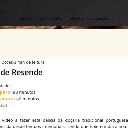
INÍCIO
SUBSCREVER
RECEITAS | FORMAÇÃO
s Doces
3 min de leitura
 de Resende
om NaN de 5 estrelas.
idades
paro:
 90 minutos
edura:
 40 minutos
Fácil
vídeo a fazer esta delícia da doçaria tradicional portuguesa,
ecida desde tempos imemoriais, sendo que hoje em dia ainda é 