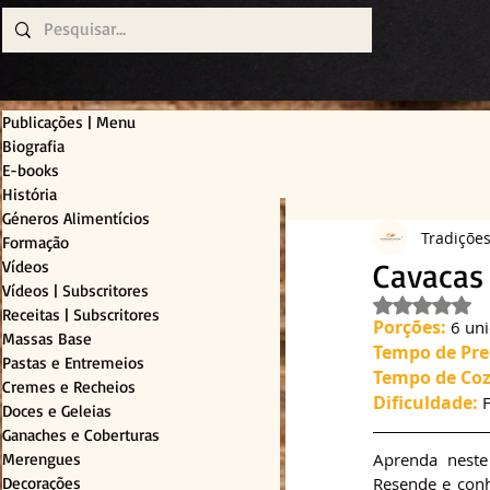
Publicações | Menu
Biografia
E-books
História
Géneros Alimentícios
Tradiçõe
Formação
Cavacas
Vídeos
Vídeos | Subscritores
Avaliado c
Receitas | Subscritores
Porções:
 6 un
Massas Base
Tempo de Pre
Pastas e Entremeios
Tempo de Coz
Cremes e Recheios
Dificuldade:
 
Doces e Geleias
Ganaches e Coberturas
Merengues
Aprenda neste 
Decorações
Resende e conh