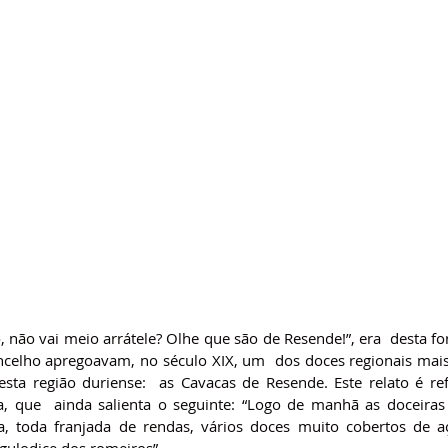
, não vai meio arrátele? Olhe que são de Resende!”, era  desta fo
ncelho apregoavam, no século XIX, um  dos doces regionais mais 
esta região duriense:  as Cavacas de Resende. Este relato é re
a, que  ainda salienta o seguinte: “Logo de manhã as doceiras
a, toda franjada de rendas, vários doces muito cobertos de a
gulodice dos romeiros”.