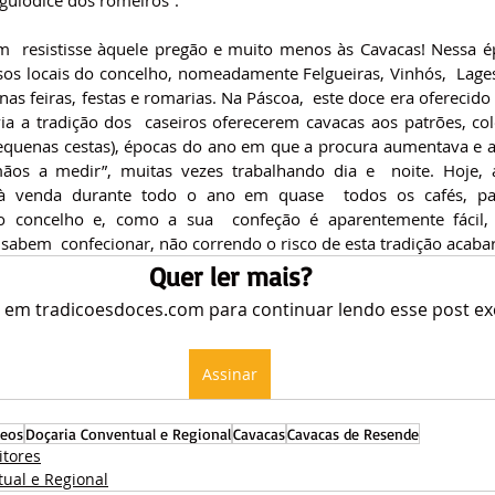
  resistisse àquele pregão e muito menos às Cavacas! Nessa ép
sos locais do concelho, nomeadamente Felgueiras, Vinhós,  Lages
as feiras, festas e romarias. Na Páscoa,  este doce era oferecido 
via a tradição dos  caseiros oferecerem cavacas aos patrões, co
pequenas cestas), épocas do ano em que a procura aumentava e as
os a medir”, muitas vezes trabalhando dia e  noite. Hoje, a
à venda durante todo o ano em quase  todos os cafés, past
do concelho e, como a sua  confeção é aparentemente fácil, 
sabem  confecionar, não correndo o risco de esta tradição acabar
Quer ler mais?
e em tradicoesdoces.com para continuar lendo esse post exc
Assinar
deos
Doçaria Conventual e Regional
Cavacas
Cavacas de Resende
itores
ual e Regional