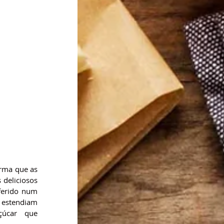
rma que as 
deliciosos 
ferido num 
 estendiam 
çúcar  que 