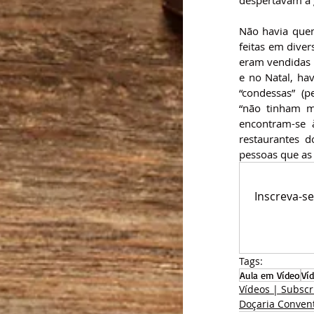
Não havia quem
feitas em diver
eram vendidas n
e no Natal, ha
“condessas”  (
“não tinham mã
encontram-se 
restaurantes 
pessoas que as 
Inscreva-s
Tags:
Aula em Vídeo
Ví
Vídeos | Subscr
Doçaria Convent