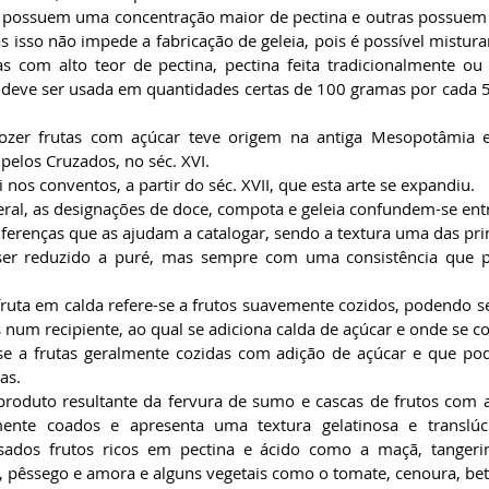
 possuem uma concentração maior de pectina e outras possuem
 isso não impede a fabricação de geleia, pois é possível misturar
s com alto teor de pectina, pectina feita tradicionalmente ou 
 deve ser usada em quantidades certas de 100 gramas por cada 
cozer frutas com açúcar teve origem na antiga Mesopotâmia e
 pelos Cruzados, no séc. XVI.
i nos conventos, a partir do séc. XVII, que esta arte se expandiu.
al, as designações de doce, compota e geleia confundem-se entr
ferenças que as ajudam a catalogar, sendo a textura uma das prin
ser reduzido a puré, mas sempre com uma consistência que pe
uta em calda refere-se a frutos suavemente cozidos, podendo ser
num recipiente, ao qual se adiciona calda de açúcar e onde se 
se a frutas geralmente cozidas com adição de açúcar e que po
as.
produto resultante da fervura de sumo e cascas de frutos com a
mente coados e apresenta uma textura gelatinosa e translúci
ados frutos ricos em pectina e ácido como a maçã, tangerina,
, pêssego e amora e alguns vegetais como o tomate, cenoura, bet