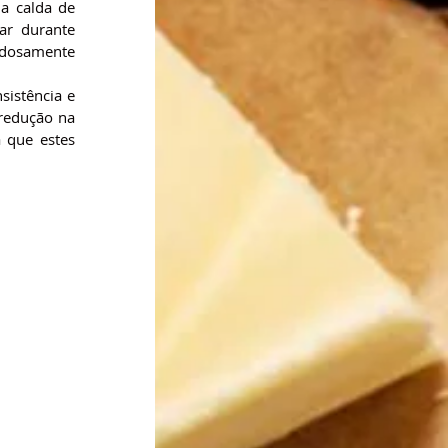
a calda de 
r durante 
dosamente 
istência e 
edução na 
que estes 