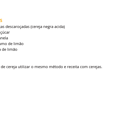
S
jas descaroçadas (cereja negra acida)
açúcar
anela
umo de limão
a de limão
 de cereja utilizar o mesmo método e receita com cerejas.