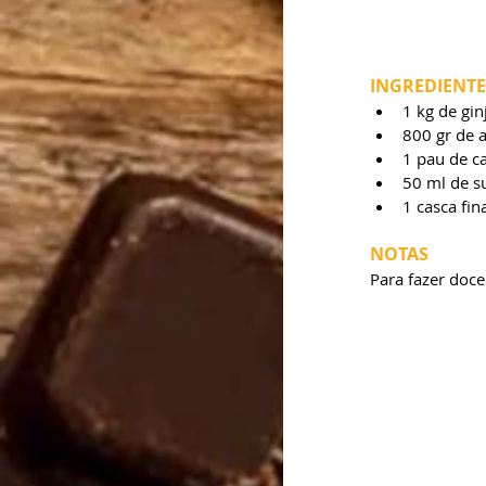
INGREDIENTE
1 kg de gin
800 gr de 
1 pau de c
50 ml de s
1 casca fin
NOTAS
Para fazer doce