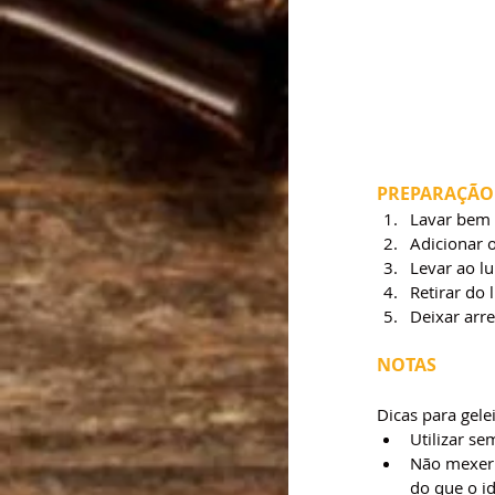
PREPARAÇÃO
Lavar bem a
Adicionar o
Levar ao l
Retirar do 
Deixar arre
NOTAS
Dicas para gele
Utilizar se
Não mexer m
do que o id