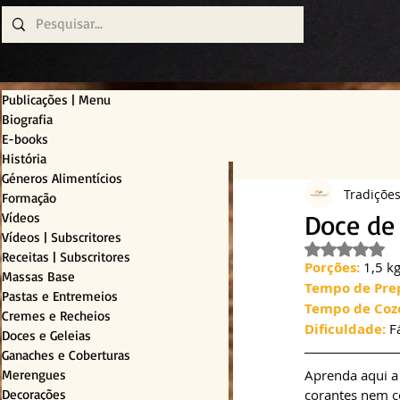
Publicações | Menu
Biografia
E-books
História
Géneros Alimentícios
Tradiçõe
Formação
Doce de
Vídeos
Vídeos | Subscritores
Avaliado c
Receitas | Subscritores
Porções: 
1,5 k
Massas Base
Tempo de Pre
Pastas e Entremeios
Tempo de Coz
Cremes e Recheios
Dificuldade:
 F
Doces e Geleias
Ganaches e Coberturas
Merengues
Aprenda aqui a 
Decorações
corantes nem co