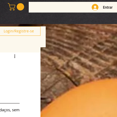
Entrar
Login/Registre-se
daços, sem 
.