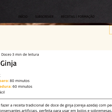
INÍCIO
SUBSCREVER
RECEITAS | FORMAÇÃO
s Doces
3 min de leitura
 Ginja
om NaN de 5 estrelas.
g
paro:
 80 minutos
edura:
 60 minutos
ácil
fazer a receita tradicional de doce de ginja (cereja azeda) com pe
nservantes artificiais, perfeita para usar em bolos e sobremesas