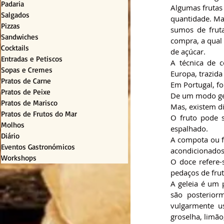
Padaria
Algumas frutas
Salgados
quantidade. Mas
Pizzas
sumos de fruta
Sandwiches
compra, a qual
Cocktails
de açúcar.
Entradas e Petiscos
A técnica de 
Sopas e Cremes
Europa, trazida
Pratos de Carne
Em Portugal, fo
Pratos de Peixe
De um modo ger
Pratos de Marisco
Mas, existem di
Pratos de Frutos do Mar
O fruto pode 
Molhos
espalhado.
Diário
A compota ou fr
Eventos Gastronómicos
acondicionados 
Workshops
O doce refere-
pedaços de frut
A geleia é um 
são posterior
vulgarmente us
groselha, limão