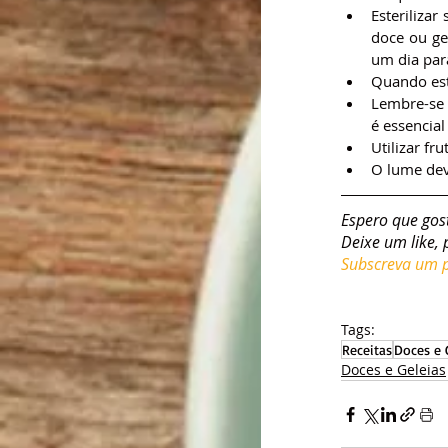
Esterilizar
doce ou ge
um dia par
Quando esti
Lembre-se q
é essencial
Utilizar f
O lume dev
Espero que gos
Deixe um like, 
Subscreva um pl
Tags:
Receitas
Doces e 
Doces e Geleias