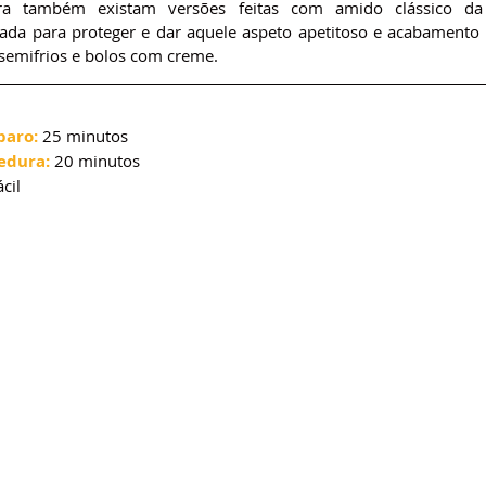
 também existam versões feitas com amido clássico da p
sada para proteger e dar aquele aspeto apetitoso e acabamento b
, semifrios e bolos com creme.
paro:
 25 minutos
edura:
 20 minutos
ácil