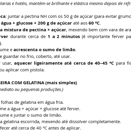
arias e hotéis, mantém-se brilhante e elástica mesmo depois de refri
eca
: juntar a pectina NH com os 50 g de açúcar (para evitar grumo
água + glucose + 200 g de açúcar
 até aos 
60 °C
.
 a mistura de pectina + açúcar
, mexendo bem com vara de ar
rver
 durante cerca de 
1 a 2 minutos
 (é importante ferver par
.
lume e 
acrescenta o sumo de limão
.
 e guardar no frio, coberto, até usar.
 usar, 
aquecer ligeiramente até cerca de 40–45 °C
 para fic
ou aplicar com pistola.
EIRA COM GELATINA (mais simples)
mediato ou pequenas produções.)
 folhas de gelatina em água fria.
me a água + açúcar + glucose até ferver.
 lume e juntar o sumo de limão.
 a gelatina escorrida, mexendo até dissolver completamente.
fecer até cerca de 40 °C antes de aplicar.