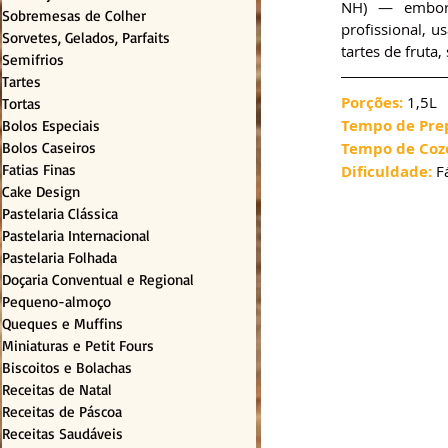
NH) — embora
Sobremesas de Colher
profissional, u
Sorvetes, Gelados, Parfaits
tartes de fruta
Semifrios
Tartes
Porções: 
1,5L
Tortas
Tempo de Pre
Bolos Especiais
Bolos Caseiros
Tempo de Coz
Fatias Finas
Dificuldade:
 F
Cake Design
Pastelaria Clássica
Pastelaria Internacional
Pastelaria Folhada
Doçaria Conventual e Regional
Pequeno-almoço
Queques e Muffins
Miniaturas e Petit Fours
Biscoitos e Bolachas
Receitas de Natal
Receitas de Páscoa
Receitas Saudáveis