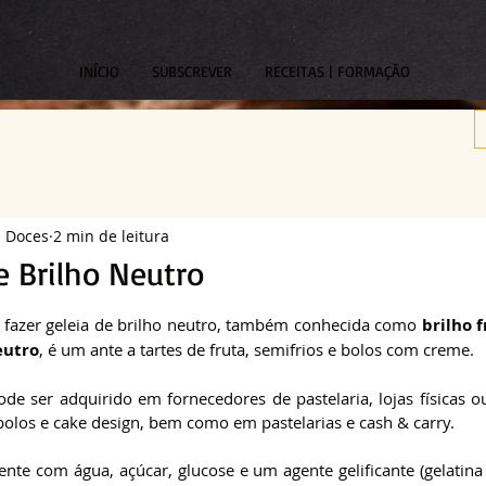
INÍCIO
SUBSCREVER
RECEITAS | FORMAÇÃO
s Doces
2 min de leitura
e Brilho Neutro
om NaN de 5 estrelas.
 fazer geleia de brilho neutro, também conhecida como 
brilho 
eutro
, é um ante a tartes de fruta, semifrios e bolos com creme.
de ser adquirido em fornecedores de pastelaria, lojas físicas ou
olos e cake design, bem como em pastelarias e cash & carry.
nte com água, açúcar, glucose e um agente gelificante (gelatina 