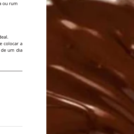
ra ou rum 
deal.
e colocar a 
 de um dia 