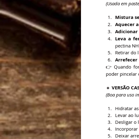
(Usada em pastel
Mistura s
Aquecer a 
Adicionar
Leva a fe
pectina NH)
Retirar do 
Arrefecer
👉 Quando for
poder pincelar 
🔸 
VERSÃO CAS
(Boa para uso i
Hidratar as
Levar ao lu
Desligar o
Incorporar
Deixar arre