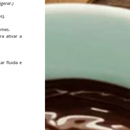
gerar.)
s).
ames.
a ativar a 
ar fluida e 