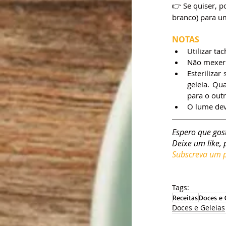
👉 Se quiser, p
branco) para u
NOTAS
Utilizar ta
Não mexer m
Esterilizar
geleia. Qu
para o outr
O lume dev
Espero que gos
Deixe um like, 
Subscreva um pl
Tags:
Receitas
Doces e 
Doces e Geleias