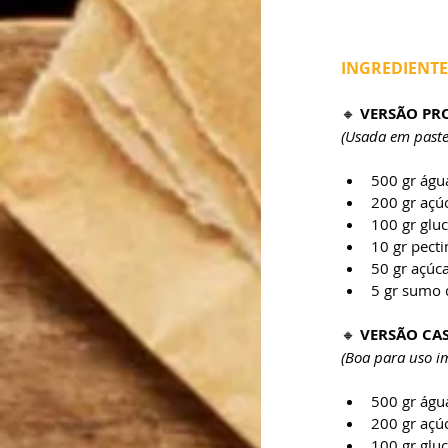
INGREDIENTE
🔸 
VERSÃO PRO
(Usada em pastel
500 gr águ
200 gr açú
100 gr gluc
10 gr pect
50 gr açúca
5 gr sumo d
🔸 
VERSÃO CAS
(Boa para uso i
500 gr águ
200 gr açú
100 gr glu