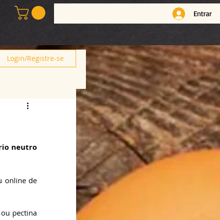
Entrar
Login/Registre-se
frio neutro
 online de 
ou pectina 