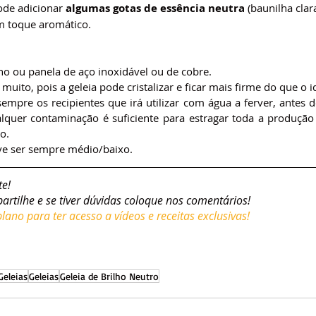
ode adicionar 
algumas gotas de essência neutra
 (baunilha cla
m toque aromático.
cho ou panela de aço inoxidável ou de cobre.
uito, pois a geleia pode cristalizar e ficar mais firme do que o i
 sempre os recipientes que irá utilizar com água a ferver, antes d
alquer contaminação é suficiente para estragar toda a produção
o.
e ser sempre médio/baixo.
te!
partilhe e se tiver dúvidas coloque nos comentários!
ano para ter acesso a vídeos e receitas exclusivas!
Geleias
Geleias
Geleia de Brilho Neutro