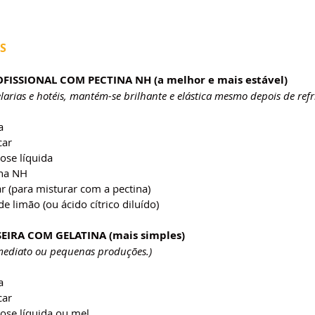
S
FISSIONAL COM PECTINA NH (a melhor e mais estável)
arias e hotéis, mantém-se brilhante e elástica mesmo depois de refri
a
car
ose líquida
ina NH
r (para misturar com a pectina)
e limão (ou ácido cítrico diluído)
EIRA COM GELATINA (mais simples)
mediato ou pequenas produções.)
a
car
cose líquida ou mel