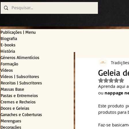
Publicações | Menu
Biografia
E-books
História
Géneros Alimentícios
Tradiçõe
Formação
Geleia d
Vídeos
Vídeos | Subscritores
Avaliado c
Receitas | Subscritores
Aprenda aqui a
Massas Base
ou 
nappage
n
Pastas e Entremeios
Cremes e Recheios
Este produto po
Doces e Geleias
produtos para b
Ganaches e Coberturas
Merengues
Faz-se basicame
Decorações