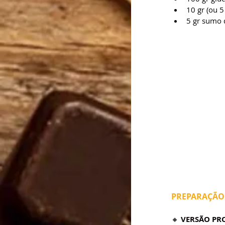
10 gr (ou 5
5 gr sumo 
PREPARAÇÃO
🔸 
VERSÃO PRO