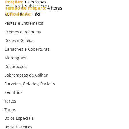
Porções:
 12 pessoas
Receitas | Subscritores
Tempo de Preparo:
 4 horas
Dificuldade:
 Fácil
Massas Base
Pastas e Entremeios
Cremes e Recheios
Doces e Geleias
Ganaches e Coberturas
Merengues
Decorações
Sobremesas de Colher
Sorvetes, Gelados, Parfaits
Semifrios
Tartes
Tortas
Bolos Especiais
Bolos Caseiros