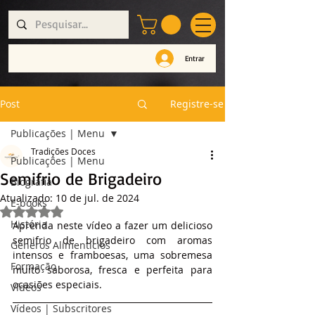
Entrar
Post
Registre-se
Publicações | Menu
Tradições Doces
Publicações | Menu
Semifrio de Brigadeiro
Biografia
Atualizado:
10 de jul. de 2024
E-books
Avaliado com NaN de 5 estrelas.
História
Aprenda neste vídeo a fazer um delicioso 
semifrio de brigadeiro com aromas 
Géneros Alimentícios
intensos e framboesas, uma sobremesa 
Formação
muito saborosa, fresca e perfeita para 
ocasiões especiais.
Vídeos
Vídeos | Subscritores