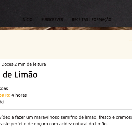
INÍCIO
SUBSCREVER
RECEITAS | FORMAÇÃO
s Doces
2 min de leitura
o de Limão
om NaN de 5 estrelas.
soas
paro:
 4 horas
ácil
vídeo a fazer um maravilhoso semifrio de limão, fresco e cremos
raste perfeito de doçura com acidez natural do limão.