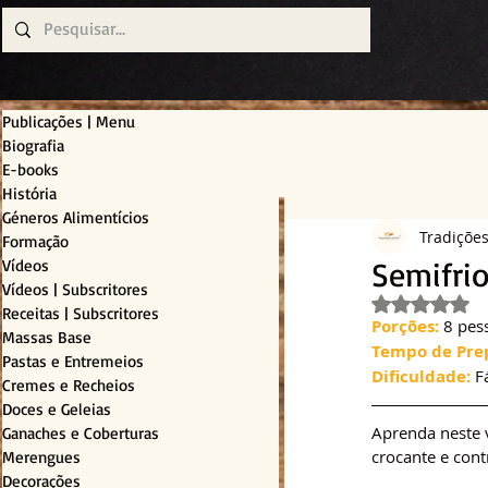
Publicações | Menu
Biografia
E-books
História
Géneros Alimentícios
Tradiçõe
Formação
Semifri
Vídeos
Vídeos | Subscritores
Avaliado c
Receitas | Subscritores
Porções:
 8 pes
Massas Base
Tempo de Pre
Pastas e Entremeios
Dificuldade:
 F
Cremes e Recheios
Doces e Geleias
Aprenda neste 
Ganaches e Coberturas
crocante e cont
Merengues
Decorações