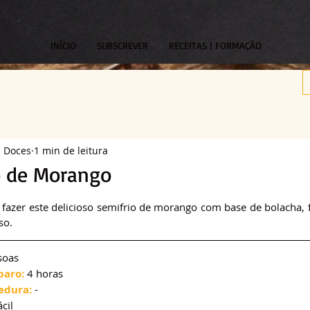
INÍCIO
SUBSCREVER
RECEITAS | FORMAÇÃO
s Doces
1 min de leitura
o de Morango
om NaN de 5 estrelas.
fazer este delicioso semifrio de morango com base de bolacha, fr
so.
soas
paro:
 4 horas
edura:
 -
ácil