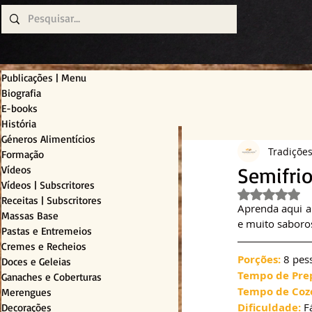
Publicações | Menu
Biografia
E-books
História
Géneros Alimentícios
Tradiçõe
Formação
Semifri
Vídeos
Vídeos | Subscritores
Avaliado c
Receitas | Subscritores
Aprenda aqui a 
Massas Base
e muito saboro
Pastas e Entremeios
Cremes e Recheios
Porções:
 8 pes
Doces e Geleias
Tempo de Pre
Ganaches e Coberturas
Tempo de Coz
Merengues
Dificuldade:
 F
Decorações