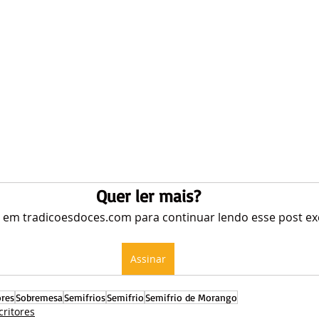
Quer ler mais?
e em tradicoesdoces.com para continuar lendo esse post exc
Assinar
ores
Sobremesa
Semifrios
Semifrio
Semifrio de Morango
critores