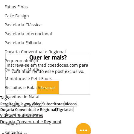
Fatias Finas
Cake Design
Pastelaria Clássica
Pastelaria Internacional
Pastelaria Folhada
Doçaria Conventual e Regional
Quer ler mais?
Pequeno-almoço
Inscreva-se em tradicoesdoces.com para 
Queques e Muffins
continuar lendo esse post exclusivo.
Miniaturas e Petit Fours
Assinar
Biscoitos e Bolachas
Receitas de Natal
Tags:
Receitas
Aula em Vídeo
Subscritores
Vídeos
Receitas de Páscoa
Doçaria Conventual e Regional
Tigeladas
Receitas Saudáveis
Vídeos | Subscritores
Doçaria Conventual e Regional
Padaria
Salgados