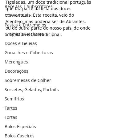
Tigeladas, um doce tradicional português 
Receitas | Subscritores
que faz parte da lista dos doces 
conventuais. Esta receita, veio do 
Massas Base
Alentejo, mas poderia ser de Abrantes, 
Pastas e Entremeios
ou de outra parte do nosso país, de onde 
Cremes e Recheios
a tigelada é tão tradicional.
Doces e Geleias
Ganaches e Coberturas
Merengues
Decorações
Sobremesas de Colher
Sorvetes, Gelados, Parfaits
Semifrios
Tartes
Tortas
Bolos Especiais
Bolos Caseiros