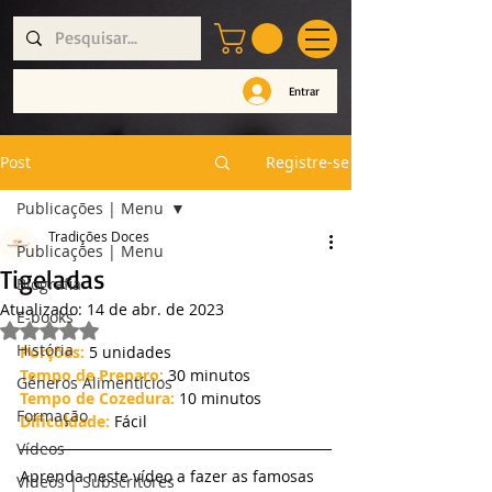
Entrar
Post
Registre-se
Publicações | Menu
Tradições Doces
Publicações | Menu
Tigeladas
Biografia
Atualizado:
14 de abr. de 2023
E-books
Avaliado com NaN de 5 estrelas.
História
Porções:
 5 unidades
Tempo de Preparo:
 30 minutos
Géneros Alimentícios
Tempo de Cozedura:
 10 minutos
Formação
Dificuldade:
 Fácil
Vídeos
Aprenda neste vídeo a fazer as famosas 
Vídeos | Subscritores