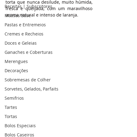
torta que nunca desilude, muito húmida, 
Receitas | Subscritores
fresca e queijada, com um maravilhoso 
aroma natural e intenso de laranja.
Massas Base
Pastas e Entremeios
Cremes e Recheios
Doces e Geleias
Ganaches e Coberturas
Merengues
Decorações
Sobremesas de Colher
Sorvetes, Gelados, Parfaits
Semifrios
Tartes
Tortas
Bolos Especiais
Bolos Caseiros