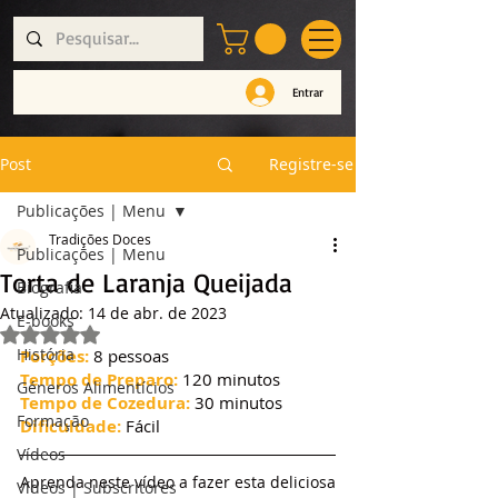
Entrar
Post
Registre-se
Publicações | Menu
Tradições Doces
Publicações | Menu
Torta de Laranja Queijada
Biografia
Atualizado:
14 de abr. de 2023
E-books
Avaliado com NaN de 5 estrelas.
História
Porções:
 8 pessoas
Tempo de Preparo:
 120 minutos
Géneros Alimentícios
Tempo de Cozedura:
 30 minutos
Formação
Dificuldade:
 Fácil
Vídeos
Aprenda neste vídeo a fazer esta deliciosa 
Vídeos | Subscritores