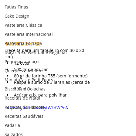
Fatias Finas
Cake Design
Pastelaria Clássica
Pastelaria Internacional
INGREDIENTES
Pastelaria Folhada
(receita para um tabuleiro com 30 x 20 
Doçaria Conventual e Regional
cm)
Pequeno-almoço
12 ovos
500 gr de açúcar
Queques e Muffins
80 gr de farinha T55 (sem fermento)
Miniaturas e Petit Fours
Raspa e sumo de 3 laranjas (cerca de 
350ml)
Biscoitos e Bolachas
Açúcar q.b. para polvilhar
Receitas de Natal
Receitas de Páscoa
https://youtu.be/iUytWLdWPoA
Receitas Saudáveis
Padaria
Salgados