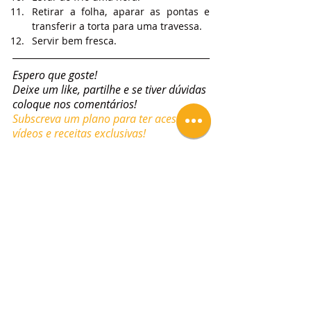
Retirar a folha, aparar as pontas e 
transferir a torta para uma travessa.
Servir bem fresca.
Espero que goste!
Deixe um like, partilhe e se tiver dúvidas 
coloque nos comentários!
Subscreva um plano para ter acesso a 
vídeos e receitas exclusivas!
Tags:
Receitas
Aula em Vídeo
Vídeos
Tortas
Receitas Youtube
Torta de Laranja Queijada
Vídeos
Tortas