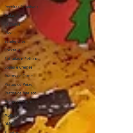
Receitas Saudáveis
Padaria
Salgados
Pizzas
Sandwiches
Cocktails
Entradas e Petiscos
Sopas e Cremes
Pratos de Carne
Pratos de Peixe
Pratos de Marisco
Pratos de Frutos do
Mar
Molhos
Diário
Eventos