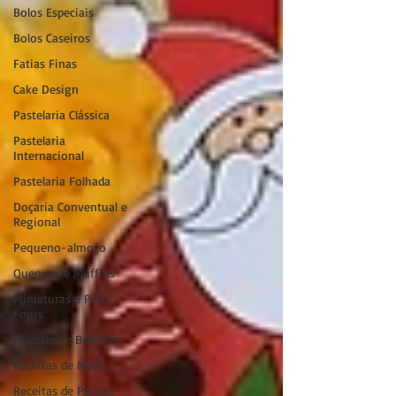
Bolos Especiais
Bolos Caseiros
Fatias Finas
Cake Design
Pastelaria Clássica
Pastelaria
Internacional
Pastelaria Folhada
Doçaria Conventual e
Regional
Pequeno-almoço
Queques e Muffins
Miniaturas e Petit
Fours
Biscoitos e Bolachas
Receitas de Natal
Receitas de Páscoa