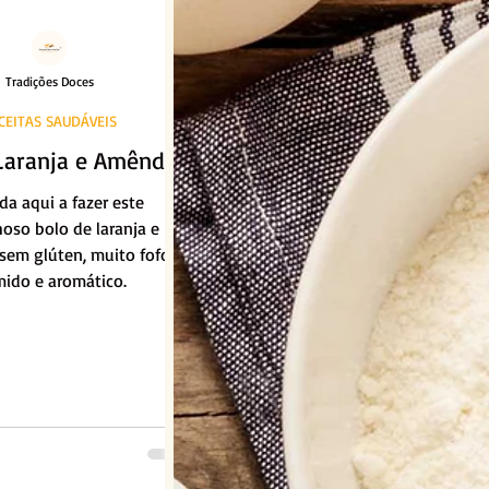
Tradições Doces
CEITAS SAUDÁVEIS
Laranja e Amêndoa
da aqui a fazer este
oso bolo de laranja e
em glúten, muito fofo,
ido e aromático.