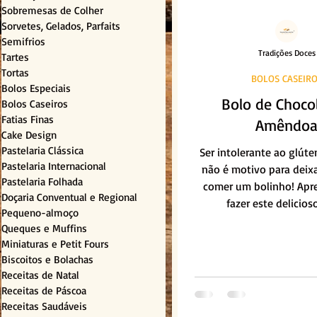
Sobremesas de Colher
Sorvetes, Gelados, Parfaits
Semifrios
Tradições Doces
Tartes
Tortas
BOLOS CASEIR
Bolos Especiais
Bolo de Choco
Bolos Caseiros
Fatias Finas
Amêndo
Cake Design
Pastelaria Clássica
Ser intolerante ao glúte
Pastelaria Internacional
não é motivo para deixa
Pastelaria Folhada
comer um bolinho! Apr
Doçaria Conventual e Regional
fazer este delicios
Pequeno-almoço
Queques e Muffins
Miniaturas e Petit Fours
Biscoitos e Bolachas
Receitas de Natal
Receitas de Páscoa
Receitas Saudáveis