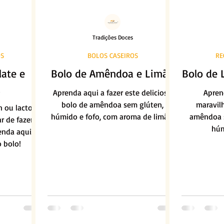
Tradições Doces
OS
BOLOS CASEIROS
RE
late e
Bolo de Amêndoa e Limão
Bolo de 
a
Aprenda aqui a fazer este delicioso
Apren
bolo de amêndoa sem glúten,
maravilh
n ou lactose
húmido e fofo, com aroma de limão.
amêndoa s
r de fazer e
húm
enda aqui a
o bolo!