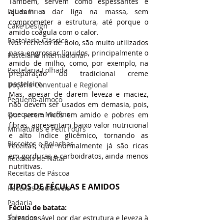
Também, servem como espessantes e 
Fatias Finas
ajudam a dar liga na massa, sem 
comprometer a estrutura, até porque o 
Cake Design
amido coagula com o calor.
Pastelaria Clássica
Nos recheios de bolo, são muito utilizados 
para engrossar líquidos, principalmente o 
Pastelaria Internacional
amido de milho, como, por exemplo, na 
Pastelaria Folhada
preparação do tradicional creme 
pasteleiro.
Doçaria Conventual e Regional
Mas, apesar de darem leveza e maciez, 
Pequeno-almoço
não devem ser usados em demasia, pois, 
Queques e Muffins
por serem ricos em amido e pobres em 
fibras, apresentam baixo valor nutricional 
Miniaturas e Petit Fours
e alto índice glicêmico, tornando as 
Biscoitos e Bolachas
receitas, que normalmente já são ricas 
em gorduras e carboidratos, ainda menos 
Receitas de Natal
nutritivas.
Receitas de Páscoa
TIPOS DE FÉCULAS E AMIDOS
Receitas Saudáveis
Padaria
Fécula de batata:
Salgados
É responsável por dar estrutura e leveza à 