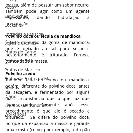
massa, além de possuir um sabor neutro. 
Pizzas
Também pode agir como um agente 
Sandwiches
espessante, dando hidratação à 
preparação.
Cocktails
Entradas e Petiscos
Polvilho doce ou fécula de mandioca: 
É feito do sumo da goma de mandioca, 
Sopas e Cremes
que é deixado ao sol para secar e 
Pratos de Carne
posteriormente é triturado. Fornece 
Pratos de Peixe
gomosidade à massa.
Pratos de Marisco
Polvilho azedo:  
Pratos de Frutos do Mar
Também feita do sumo da mandioca, 
porém, diferente do polvilho doce, antes 
Molhos
da secagem, é fermentado por alguns 
Diário
dias, circunstância que o que faz que 
fique azedo. Somente após esse 
Eventos Gastronómicos
procedimento é que ele é secado e 
Workshops
triturado.  Se difere do polvilho doce, 
porque dá expansão à massa e garante 
uma crosta (como, por exemplo, a do pão 