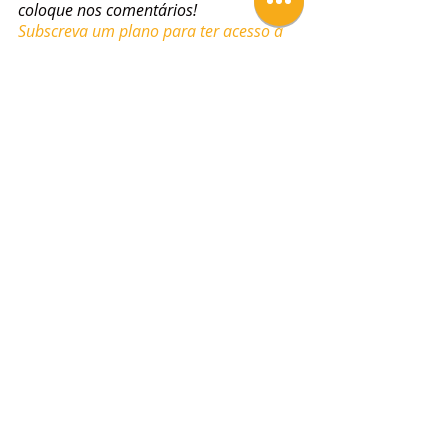
coloque nos comentários!
Subscreva um plano para ter acesso a 
vídeos e receitas exclusivas!
Tags:
Géneros Alimentícios
Amidos
Féculas
Géneros Alimentícios
Posts Relacionados
Ver tudo