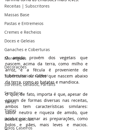
Receitas | Subscritores
Massas Base
Pastas e Entremeios
Cremes e Recheios
Doces e Geleias
Ganaches e Coberturas
O amido provém dos vegetais que 
Merengues
nascem acima da terra, como milho e 
Decorações
arroz, e a fécula é proveniente de 
Sobremesas de Colher
tubérculos ou raízes que nascem abaixo 
da terra, como as batatas e mandioca.
Sorvetes, Gelados, Parfaits
Semifrios
O que, de fato, importa é que, apesar de 
agirem de formas diversas nas receitas, 
Tartes
ambos tem características similares: 
Tortas
sabor neutro e riqueza de amido, que 
acaba por tornar as preparações, como 
Bolos Especiais
bolos e pães, mais leves e macios. 
Bolos Caseiros