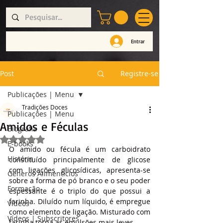
Entrar
Post
Registre-se
Publicações | Menu
Tradições Doces
Publicações | Menu
Amidos e Féculas
Biografia
Avaliado com NaN de 5 estrelas.
E-books
O amido ou fécula é um carboidrato 
História
constituído principalmente de glicose 
com ligações glicosídicas, apresenta-se 
Géneros Alimentícios
sobre a forma de pó branco e o seu poder 
Formação
espessante é o triplo do que possui a 
farinha. Diluído num líquido, é empregue 
Vídeos
como elemento de ligação. Misturado com 
Vídeos | Subscritores
farinha torna as emulsões mais leves.