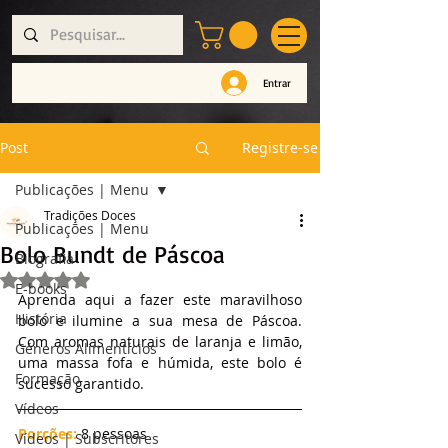
Entrar
Post
Registre-se
Publicações | Menu
Tradições Doces
Publicações | Menu
Bolo Bundt de Páscoa
Biografia
Avaliado com NaN de 5 estrelas.
E-books
Aprenda aqui a fazer este maravilhoso 
História
bolo e ilumine a sua mesa de Páscoa. 
Com aromas naturais de laranja e limão, 
Géneros Alimentícios
uma massa fofa e húmida, este bolo é 
Formação
sucesso garantido.
Vídeos
Porções:
 8 pessoas
Vídeos | Subscritores