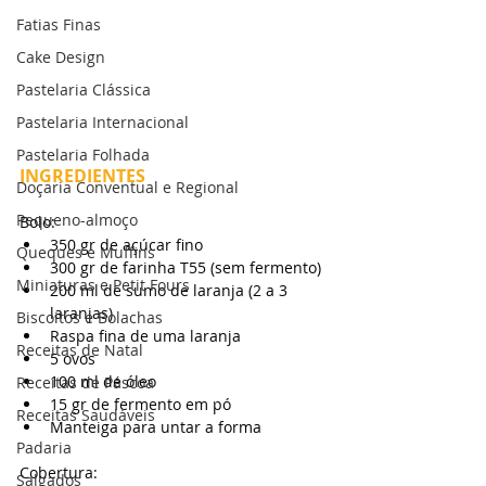
Fatias Finas
Cake Design
Pastelaria Clássica
Pastelaria Internacional
Pastelaria Folhada
INGREDIENTES
Doçaria Conventual e Regional
Pequeno-almoço
Bolo:
350 gr de açúcar fino
Queques e Muffins
300 gr de farinha T55 (sem fermento)
Miniaturas e Petit Fours
200 ml de sumo de laranja (2 a 3 
laranjas)
Biscoitos e Bolachas
Raspa fina de uma laranja
Receitas de Natal
5 ovos
100 ml de óleo
Receitas de Páscoa
15 gr de fermento em pó
Receitas Saudáveis
Manteiga para untar a forma
Padaria
Cobertura:
Salgados