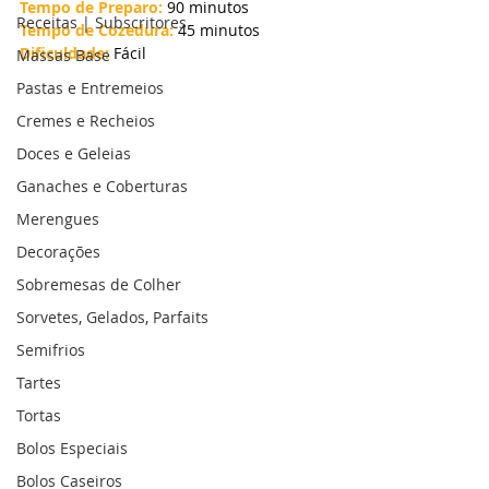
Tempo de Preparo:
 90 minutos
Receitas | Subscritores
Tempo de Cozedura:
 45 minutos
Dificuldade:
 Fácil
Massas Base
Pastas e Entremeios
Cremes e Recheios
Doces e Geleias
Ganaches e Coberturas
Merengues
Decorações
Sobremesas de Colher
Sorvetes, Gelados, Parfaits
Semifrios
Tartes
Tortas
Bolos Especiais
Bolos Caseiros