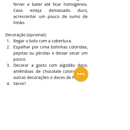
ferver e bater até ficar homogéneo. 
Caso esteja demasiado duro, 
acrescentar um pouco de sumo de 
limão.
Decoração (opcional):
Regar o bolo com a cobertura.
Espalhar por cima bolinhas coloridas, 
pepitas ou pérolas e deixar secar um 
pouco.
Decorar a gosto com algodão doce, 
amêndoas de chocolate coloridas ou 
outras decorações e doces de Páscoa.
Servir!
NOTAS
Este tipo de bolos, são um pouco mais 
difíceis de cozer e desenformar.  Convém 
utilizar uma forma de alumínio anti-
aderente.