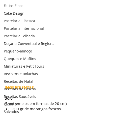
Fatias Finas
Cake Design
Pastelaria Clássica
Pastelaria Internacional
Pastelaria Folhada
Doçaria Conventual e Regional
Pequeno-almoço
Queques e Muffins
Miniaturas e Petit Fours
Biscoitos e Bolachas
Receitas de Natal
INGREDIENTES
Receitas de Páscoa
Receitas Saudáveis
Bolo:
(2 entremeios em formas de 20 cm)
Padaria
200 gr de morangos frescos
Salgados