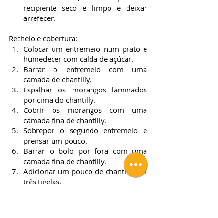
recipiente seco e limpo e deixar 
arrefecer.
Recheio e cobertura:
Colocar um entremeio num prato e 
humedecer com calda de açúcar.
Barrar o entremeio com uma 
camada de chantilly.
Espalhar os morangos laminados 
por cima do chantilly.
Cobrir os morangos com uma 
camada fina de chantilly.
Sobrepor o segundo entremeio e 
prensar um pouco.
Barrar o bolo por fora com uma 
camada fina de chantilly.
Adicionar um pouco de chantilly em 
três tigelas.
Colorir cada tigela de chantilly com 
um corante diferente.
Barrar o bolo por fora com camadas 