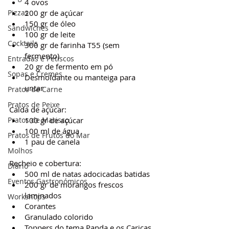
4 ovos
Pizzas
200 gr de açúcar
150 gr de óleo
Sandwiches
100 gr de leite
Cocktails
300 gr de farinha T55 (sem 
fermento)
Entradas e Petiscos
20 gr de fermento em pó
Sopas e Cremes
Desmoldante ou manteiga para 
untar
Pratos de Carne
Pratos de Peixe
Calda de açúcar:
Pratos de Marisco
100 gr de açúcar
100 ml de água
Pratos de Frutos do Mar
1 pau de canela
Molhos
Recheio e cobertura:
Diário
500 ml de natas adocicadas batidas
Eventos Gastronómicos
200 gr de morangos frescos 
laminados
Workshops
Corantes
Granulado colorido
Toppers do tema Panda e os Caricas