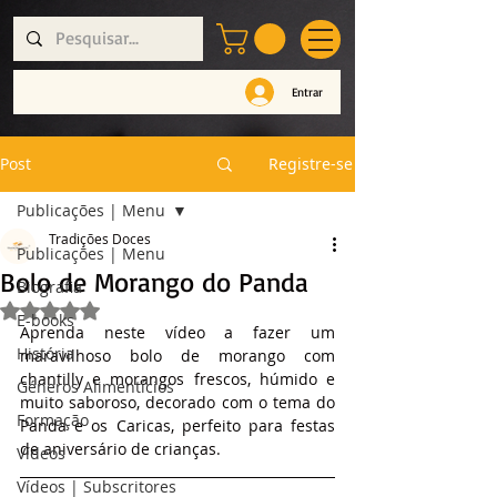
Entrar
Post
Registre-se
Publicações | Menu
Tradições Doces
Publicações | Menu
Bolo de Morango do Panda
Biografia
Avaliado com NaN de 5 estrelas.
E-books
Aprenda neste vídeo a fazer um 
História
maravilhoso bolo de morango com 
chantilly e morangos frescos, húmido e 
Géneros Alimentícios
muito saboroso, decorado com o tema do 
Formação
Panda e os Caricas, perfeito para festas 
de aniversário de crianças.
Vídeos
Vídeos | Subscritores