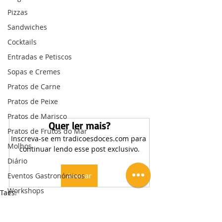
Pizzas
Sandwiches
Cocktails
Entradas e Petiscos
Sopas e Cremes
Pratos de Carne
Pratos de Peixe
Pratos de Marisco
Quer ler mais?
Pratos de Frutos do Mar
Inscreva-se em tradicoesdoces.com para 
Molhos
continuar lendo esse post exclusivo.
Diário
Eventos Gastronómicos
Assinar
Workshops
Tags:
Aula em Vídeo
Pastelaria Internacional
Bolo de Chocolate
Brownie
American Brownies
Vídeos | Subscritores