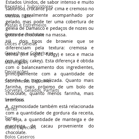
Estados Unidos, de sabor intenso e muito 
Receitas | Subscritores
saboroso, crocante por cima e cremoso no 
centro, geralmente acompanhado por 
Massas Base
gelado, mas pode ter uma cobertura de 
Pastas e Entremeios
geleia de Damasco e pedaços de nozes ou 
Cremes e Recheios
gotas de chocolate na massa.
Há  dois tipos de brownie que se 
Doces e Geleias
diferenciam pela textura: cremosa e 
Ganaches e Coberturas
densa (em inglês: fudgy) e seca e macia 
(em inglês: cakey). Esta diferença é obtida 
Merengues
com o balanceamento dos ingredientes, 
Decorações
principalmente com a quantidade de 
farinha de trigo utilizada. Quanto mais 
Sobremesas de Colher
farinha, mais próximo de um bolo de 
Sorvetes, Gelados, Parfaits
chocolate, quanto menos farinha, mais 
Semifrios
cremoso.
A  cremosidade também está relacionada 
Tartes
com a quantidade de gordura da receita, 
Tortas
ou seja, a quantidade de manteiga e de 
manteiga de cacau proveniente do 
Bolos Especiais
chocolate.
Bolos Caseiros