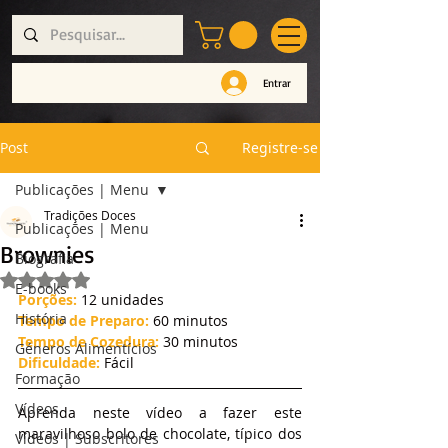
Entrar
Post
Registre-se
Publicações | Menu
Tradições Doces
Publicações | Menu
Brownies
Biografia
Avaliado com NaN de 5 estrelas.
E-books
Porções: 
12 unidades
História
Tempo de Preparo:
 60 minutos
Tempo de Cozedura:
 30 minutos
Géneros Alimentícios
Dificuldade:
 Fácil
Formação
Vídeos
Aprenda neste vídeo a fazer este 
maravilhoso bolo de chocolate, típico dos 
Vídeos | Subscritores