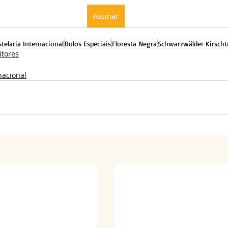
Assinar
telaria Internacional
Bolos Especiais
Floresta Negra
Schwarzwälder Kirscht
itores
nacional