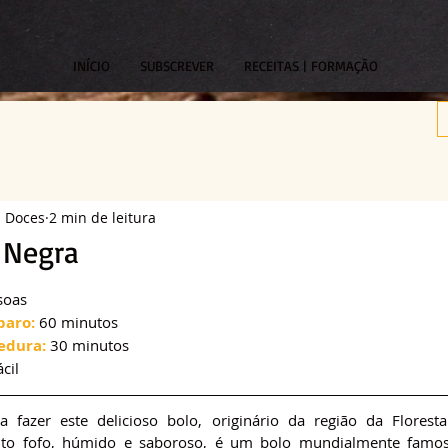
INÍCIO
SUBSCREVER
RECEITAS | FORMAÇÃO
s Doces
2 min de leitura
 Negra
om NaN de 5 estrelas.
soas
paro:
 60 minutos
edura:
 30 minutos
ácil
 fazer este delicioso bolo, originário da região da Floresta
to fofo, húmido e saboroso, é um bolo mundialmente famos