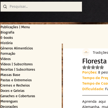
Publicações | Menu
Biografia
E-books
História
Géneros Alimentícios
Tradiçõe
Formação
Floresta
Vídeos
Vídeos | Subscritores
Avaliado c
Receitas | Subscritores
Porções:
 8 pes
Massas Base
Tempo de Pre
Pastas e Entremeios
Tempo de Coz
Cremes e Recheios
Dificuldade:
 F
Doces e Geleias
Ganaches e Coberturas
Merengues
Aprenda aqui a
Decorações
Alemanha, mui