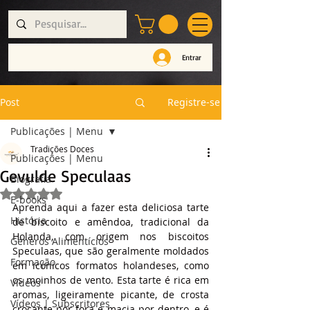
Entrar
Post
Registre-se
Publicações | Menu
Tradições Doces
Publicações | Menu
Gevulde Speculaas
Biografia
Avaliado com NaN de 5 estrelas.
E-books
Aprenda aqui a fazer esta deliciosa tarte 
História
de biscoito e amêndoa, tradicional da 
Holanda, com origem nos biscoitos 
Géneros Alimentícios
Speculaas, que são geralmente moldados 
Formação
em icónicos formatos holandeses, como 
os moinhos de vento. Esta tarte é rica em 
Vídeos
aromas, ligeiramente picante, de crosta 
Vídeos | Subscritores
crocante por fora e macia por dentro, e é 