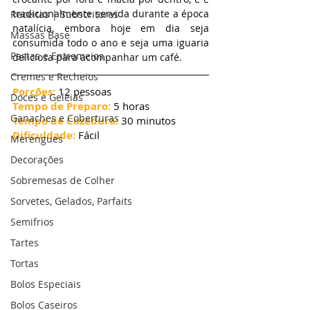
tradicionalmente servida durante a época 
Receitas | Subscritores
natalícia, embora hoje em dia seja 
Massas Base
consumida todo o ano e seja uma iguaria 
Pastas e Entremeios
deliciosa para acompanhar um café.
Cremes e Recheios
Porções:
 12 pessoas
Doces e Geleias
Tempo de Preparo:
 5 horas
Ganaches e Coberturas
Tempo de Cozedura: 
30 minutos
Dificuldade:
 Fácil
Merengues
Decorações
Sobremesas de Colher
Sorvetes, Gelados, Parfaits
Semifrios
Tartes
Tortas
Bolos Especiais
Bolos Caseiros