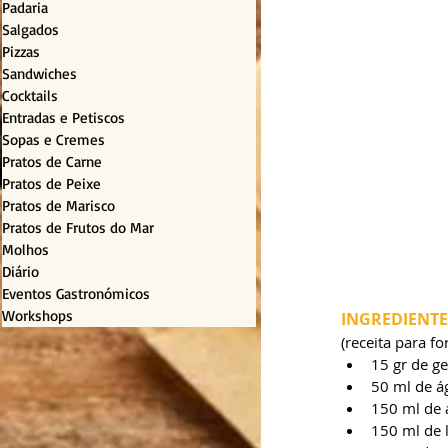
Padaria
Salgados
Pizzas
Sandwiches
Cocktails
Entradas e Petiscos
Sopas e Cremes
Pratos de Carne
Pratos de Peixe
Pratos de Marisco
Pratos de Frutos do Mar
Molhos
Diário
Eventos Gastronómicos
Workshops
INGREDIENTE
(receita para f
15 gr de g
50 ml de ág
150 ml de 
150 ml de l