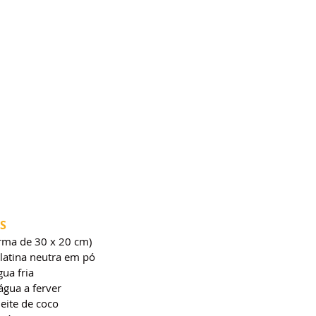
S
orma de 30 x 20 cm)
elatina neutra em pó
ua fria
água a ferver
eite de coco