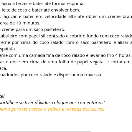
 água a ferver e bater até formar espuma.
 leite de coco e bater até envolver bem.
o açúcar e bater em velocidade alta até obter um creme branc
cerca de 10 minutos.
o creme para um saco pasteleiro.
tabuleiro com papel siliconizado e cobrir o fundo com coco ralad
reme por cima do coco ralado com o saco pasteleiro e alisar a 
spátula.
reme com uma camada fina de coco ralado e levar ao frio 4 horas.
r o doce em cima de uma folha de papel vegetal e cortar em 
aca.
quadrados por coco ralado e dispor numa travessa.
te!
partilhe e se tiver dúvidas coloque nos comentários!
ano para ter acesso a vídeos e receitas exclusivas!