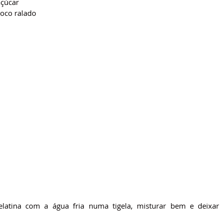
açúcar
coco ralado
elatina com a água fria numa tigela, misturar bem e deixar h