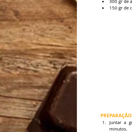
300 gr de 
150 gr de 
PREPARAÇÃO
Juntar a g
minutos.