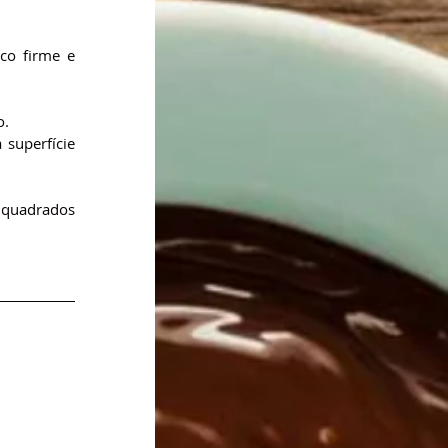
o firme e 
o.
superfície 
quadrados 