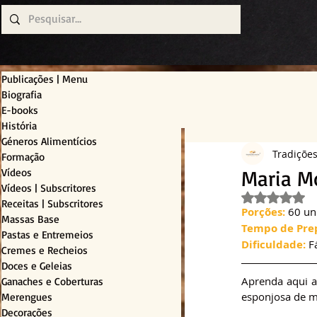
Publicações | Menu
Biografia
E-books
História
Géneros Alimentícios
Tradiçõe
Formação
Maria M
Vídeos
Vídeos | Subscritores
Avaliado c
Receitas | Subscritores
Porções: 
60 un
Massas Base
Tempo de Pre
Pastas e Entremeios
Dificuldade:
 F
Cremes e Recheios
Doces e Geleias
Aprenda aqui a 
Ganaches e Coberturas
esponjosa de 
Merengues
Decorações