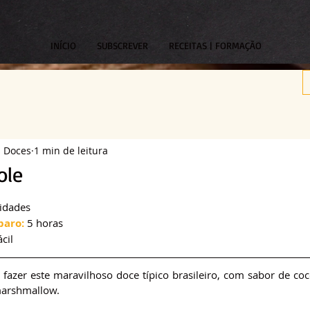
INÍCIO
SUBSCREVER
RECEITAS | FORMAÇÃO
s Doces
1 min de leitura
ole
om NaN de 5 estrelas.
idades
paro:
 5 horas
ácil
fazer este maravilhoso doce típico brasileiro, com sabor de coco
marshmallow.