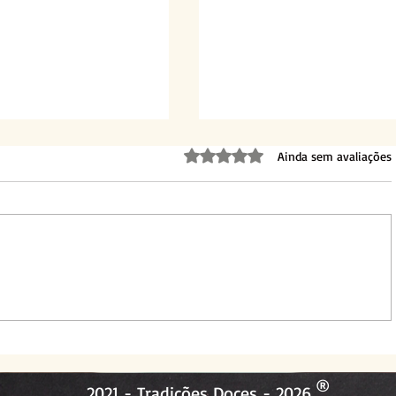
Avaliado com 0 de 5 estrelas.
Ainda sem avaliações
a
Panquecas de Chocolate
®
2021 - Tradições Doces - 2026