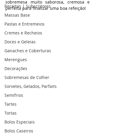
sobremesa muito saborosa, cremosa e 
Receitas | Subscritores
perfeita para finalizar uma boa refeição!
Massas Base
Pastas e Entremeios
Cremes e Recheios
Doces e Geleias
Ganaches e Coberturas
Merengues
Decorações
Sobremesas de Colher
Sorvetes, Gelados, Parfaits
Semifrios
Tartes
Tortas
Bolos Especiais
Bolos Caseiros