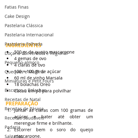
Fatias Finas
Cake Design
Pastelaria Clássica
Pastelaria Internacional
Pastelaria Folhada
INGREDIENTES
500 gr de queijo mascarpone
Doçaria Conventual e Regional
4 gemas de ovo
Pequeno-almoço
4 claras de ovo
100 + 100 gr de açúcar
Queques e Muffins
60 ml de vinho Marsala
Miniaturas e Petit Fours
18 bolachas Oreo
Biscoitos e Bolachas
Cacau em pó para polvilhar
Receitas de Natal
PREPARAÇÃO
Receitas de Páscoa
Juntar as claras com 100 gramas de 
açúcar e bater até obter um 
Receitas Saudáveis
merengue firme e brilhante.
Padaria
Escorrer bem o soro do queijo 
mascarpone.
Salgados