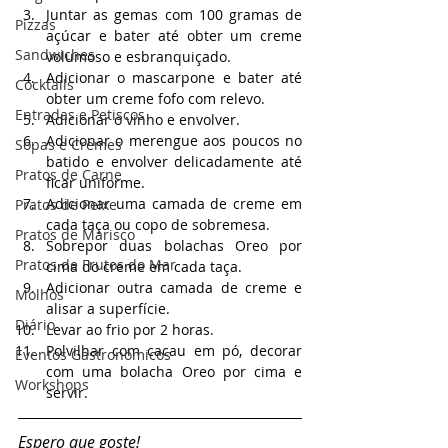
Juntar as gemas com 100 gramas de 
Pizzas
açúcar e bater até obter um creme 
Sandwiches
volumoso e esbranquiçado.
Adicionar o mascarpone e bater até 
Cocktails
obter um creme fofo com relevo.
Entradas e Petiscos
Adicionar o vinho e envolver.
Adicionar o merengue aos poucos no 
Sopas e Cremes
batido e envolver delicadamente até 
Pratos de Carne
ficar uniforme.
Adicionar uma camada de creme em 
Pratos de Peixe
cada taça ou copo de sobremesa.
Pratos de Marisco
Sobrepor duas bolachas Oreo por 
Pratos de Frutos do Mar
cima do creme em cada taça.
Adicionar outra camada de creme e 
Molhos
alisar a superfície.
Diário
Levar ao frio por 2 horas.
Polvilhar com cacau em pó, decorar 
Eventos Gastronómicos
com uma bolacha Oreo por cima e 
Workshops
servir.
Espero que goste!