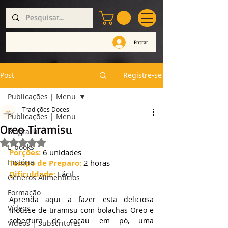
Entrar
Post
Registre-se
Publicações | Menu
Tradições Doces
Publicações | Menu
Oreo Tiramisu
Biografia
Avaliado com NaN de 5 estrelas.
E-books
Porções:
 6 unidades
História
Tempo de Preparo: 
2 horas
Dificuldade:
 Fácil
Géneros Alimentícios
Formação
Aprenda aqui a fazer esta deliciosa 
Vídeos
mousse de tiramisu com bolachas Oreo e 
cobertura de cacau em pó, uma 
Vídeos | Subscritores