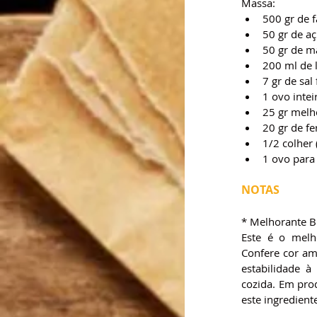
Massa:
500 gr de 
50 gr de aç
50 gr de m
200 ml de l
7 gr de sal 
1 ovo intei
25 gr melh
20 gr de fe
1/2 colher
1 ovo para 
NOTAS
* Melhorante B
Este é o melh
Confere cor am
estabilidade à
cozida. Em prod
este ingredient