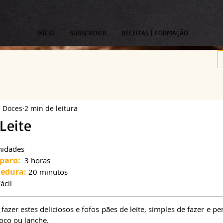
INÍCIO
SUBSCREVER
RECEITAS | FORMAÇÃO
s Doces
2 min de leitura
Leite
om NaN de 5 estrelas.
nidades
paro: 
 3 horas
edura:
 20 minutos
Fácil
azer estes deliciosos e fofos pães de leite, simples de fazer e per
ço ou lanche.