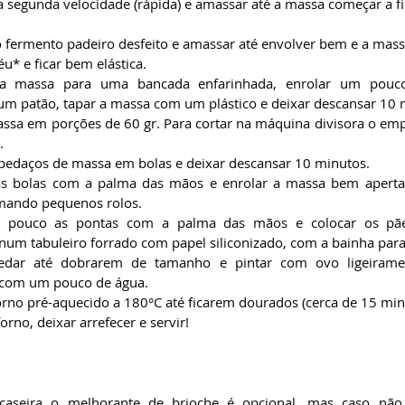
segunda velocidade (rápida) e amassar até a massa começar a fica
o fermento padeiro desfeito e amassar até envolver bem e a massa
u* e ficar bem elástica.
r a massa para uma bancada enfarinhada, enrolar um pouc
m patão, tapar a massa com um plástico e deixar descansar 10 
assa em porções de 60 gr. Para cortar na máquina divisora o emp
.
 pedaços de massa em bolas e deixar descansar 10 minutos.
as bolas com a palma das mãos e enrolar a massa bem aperta
mando pequenos rolos.
m pouco as pontas com a palma das mãos e colocar os pães
num tabuleiro forrado com papel siliconizado, com a bainha para
vedar até dobrarem de tamanho e pintar com ovo ligeiramen
 com um pouco de água.
orno pré-aquecido a 180°C até ficarem dourados (cerca de 15 min
forno, deixar arrefecer e servir!
aseira o melhorante de brioche é opcional, mas caso não 