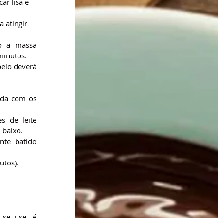
r lisa e 
 atingir 
o a massa 
minutos.
elo deverá 
da com os 
 de leite 
 baixo.
te batido 
utos).
se use, é 