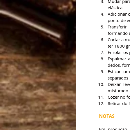
Mudar para 
elástica.
Adicionar 
ponto de vé
Transferi
formando u
Cortar a m
ter 1800 gr
Enrolar os
Espalmar 
dedos, for
Esticar u
separados 
Deixar le
misturado
Cozer no f
Retirar do 
NOTAS
Em produção c