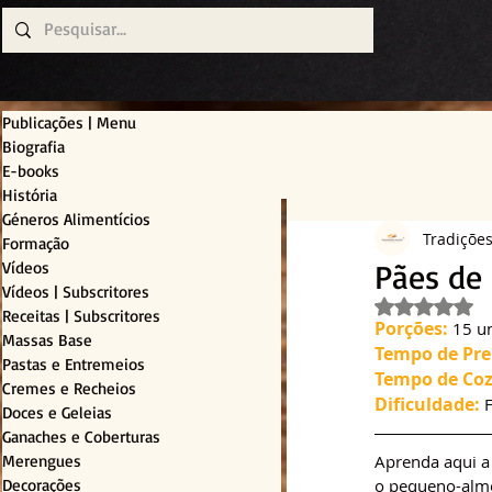
Publicações | Menu
Biografia
E-books
História
Géneros Alimentícios
Tradiçõe
Formação
Pães de 
Vídeos
Vídeos | Subscritores
Avaliado c
Receitas | Subscritores
Porções:
 15 u
Massas Base
Tempo de Pre
Pastas e Entremeios
Tempo de Coz
Cremes e Recheios
Dificuldade:
 
Doces e Geleias
Ganaches e Coberturas
Merengues
Aprenda aqui a f
Decorações
o pequeno-almo