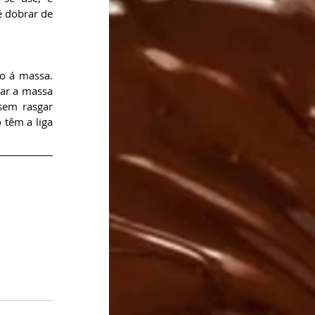
 dobrar de 
o á massa. 
ar a massa 
em rasgar 
têm a liga 