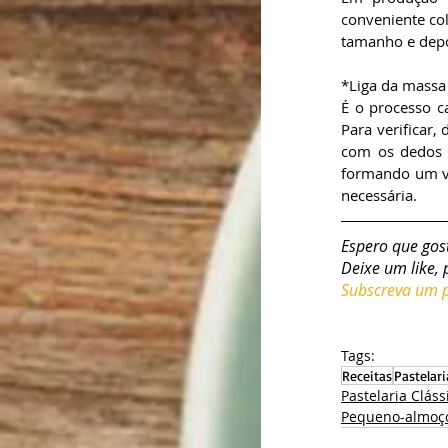
conveniente co
tamanho e depo
*Liga da massa 
É o processo c
Para verificar,
com os dedos m
formando um vé
necessária.
Espero que gos
Deixe um like, 
Subscreva um pl
Tags:
Receitas
Pastelari
Pastelaria Cláss
Pequeno-almoç