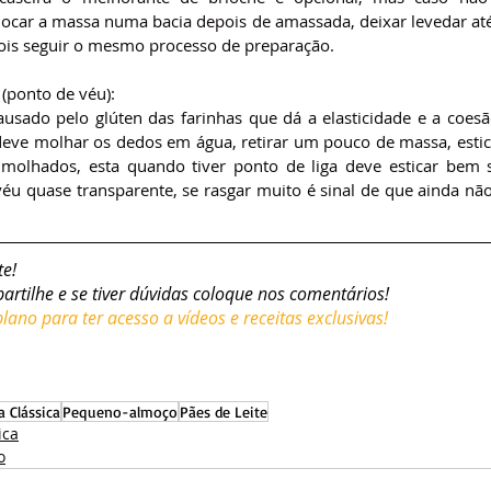
locar a massa numa bacia depois de amassada, deixar levedar até
is seguir o mesmo processo de preparação.
(ponto de véu):
ausado pelo glúten das farinhas que dá a elasticidade e a coesã
 deve molhar os dedos em água, retirar um pouco de massa, estic
olhados, esta quando tiver ponto de liga deve esticar bem s
u quase transparente, se rasgar muito é sinal de que ainda não 
te!
partilhe e se tiver dúvidas coloque nos comentários!
ano para ter acesso a vídeos e receitas exclusivas!
a Clássica
Pequeno-almoço
Pães de Leite
ica
o