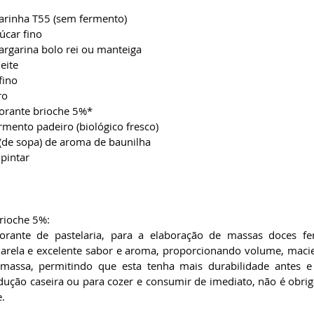
farinha T55 (sem fermento)
úcar fino
argarina bolo rei ou manteiga
eite
fino
ro
orante brioche 5%*
rmento padeiro (biológico fresco)
 (de sopa) de aroma de baunilha
pintar
rioche 5%:
orante de pastelaria, para a elaboração de massas doces fer
arela e excelente sabor e aroma, proporcionando volume, macie
 massa, permitindo que esta tenha mais durabilidade antes e 
ução caseira ou para cozer e consumir de imediato, não é obriga
e.