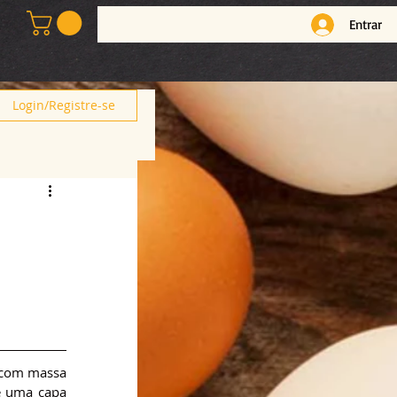
Entrar
Login/Registre-se
 com massa 
e uma capa 