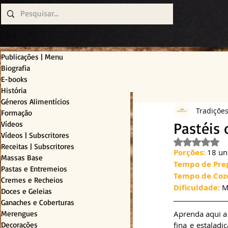
Publicações | Menu
Biografia
E-books
História
Géneros Alimentícios
Tradiçõe
Formação
Pastéis
Vídeos
Vídeos | Subscritores
Avaliado c
Receitas | Subscritores
Porções:
 18 un
Massas Base
Tempo de Pre
Pastas e Entremeios
Tempo de Coz
Cremes e Recheios
Dificuldade:
 
Doces e Geleias
Ganaches e Coberturas
Merengues
Aprenda aqui a 
Decorações
fina e estalad