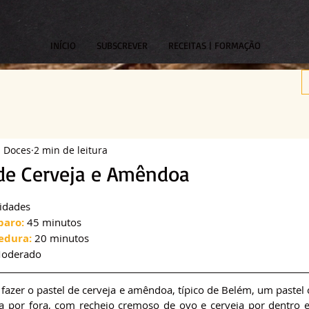
INÍCIO
SUBSCREVER
RECEITAS | FORMAÇÃO
s Doces
2 min de leitura
 de Cerveja e Amêndoa
om NaN de 5 estrelas.
idades
paro:
 45 minutos
edura:
 20 minutos
Moderado
fazer o pastel de cerveja e amêndoa, típico de Belém, um pastel
iça por fora, com recheio cremoso de ovo e cerveja por dentro 