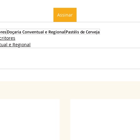
Assinar
ores
Doçaria Conventual e Regional
Pastéis de Cerveja
critores
ual e Regional