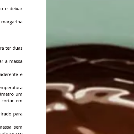
 e deixar 
 margarina 
a ter duas 
ar a massa 
aderente e 
temperatura 
âmetro um 
 cortar em 
rado para 
massa sem 
onforme se 