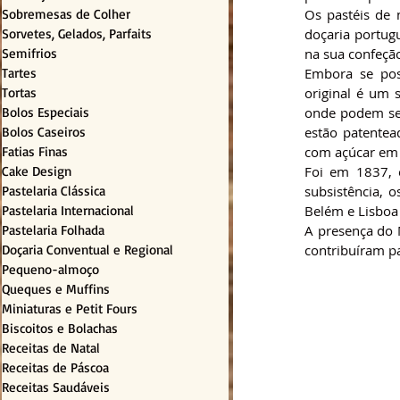
Sobremesas de Colher
Os pastéis de 
Sorvetes, Gelados, Parfaits
doçaria portug
Semifrios
na sua confeçã
Tartes
Embora se poss
Tortas
original é um 
Bolos Especiais
onde podem ser
Bolos Caseiros
estão patentea
Fatias Finas
com açúcar em 
Cake Design
Foi em 1837, 
Pastelaria Clássica
subsistência, 
Pastelaria Internacional
Belém e Lisboa 
Pastelaria Folhada
A presença do 
Doçaria Conventual e Regional
contribuíram p
Pequeno-almoço
Queques e Muffins
Miniaturas e Petit Fours
Biscoitos e Bolachas
Receitas de Natal
Receitas de Páscoa
Receitas Saudáveis