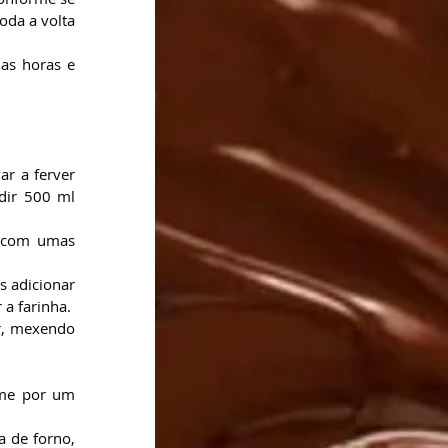
da a volta 
as horas e 
r a ferver 
dir 500 ml 
 com umas 
 adicionar 
 a farinha.
r, mexendo 
me por um 
 de forno, 