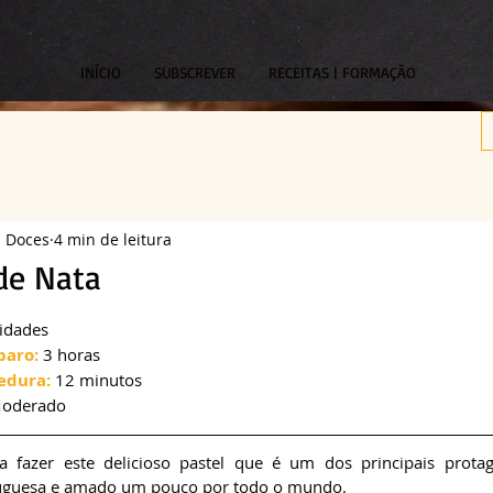
INÍCIO
SUBSCREVER
RECEITAS | FORMAÇÃO
s Doces
4 min de leitura
de Nata
om NaN de 5 estrelas.
idades
paro:
 3 horas
edura:
 12 minutos
Moderado
 fazer este delicioso pastel que é um dos principais protago
tuguesa e amado um pouco por todo o mundo. 