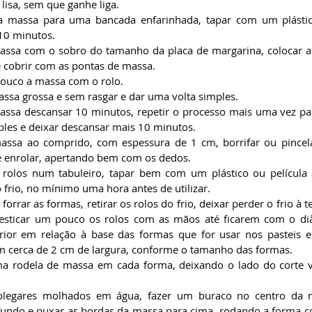
lisa, sem que ganhe liga.
 a massa para uma bancada enfarinhada, tapar com um plástico
10 minutos.
massa com o sobro do tamanho da placa de margarina, colocar a
e cobrir com as pontas de massa.
ouco a massa com o rolo.
assa grossa e sem rasgar e dar uma volta simples.
assa descansar 10 minutos, repetir o processo mais uma vez par
mples e deixar descansar mais 10 minutos.
massa ao comprido, com espessura de 1 cm, borrifar ou pincel
 enrolar, apertando bem com os dedos.
 rolos num tabuleiro, tapar bem com um plástico ou película 
 frio, no mínimo uma hora antes de utilizar.
forrar as formas, retirar os rolos do frio, deixar perder o frio à 
esticar um pouco os rolos com as mãos até ficarem com o di
rior em relação à base das formas que for usar nos pasteis e
m cerca de 2 cm de largura, conforme o tamanho das formas.
a rodela de massa em cada forma, deixando o lado do corte vi
legares molhados em água, fazer um buraco no centro da 
fundo e puxar as bordas da massa para cima, rodando a forma c