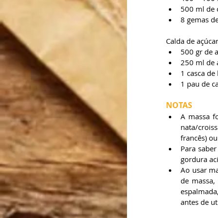
500 ml de 
8 gemas d
Calda de açúcar
500 gr de 
250 ml de 
1 casca de
1 pau de c
NOTAS
A massa fo
nata/crois
francês) o
Para saber 
gordura ac
Ao usar ma
de massa, 
espalmada,
antes de ut