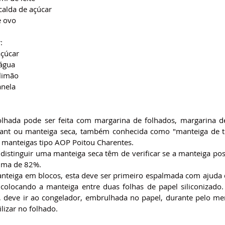
calda de açúcar
e ovo
:
açúcar
água
 limão
anela
lhada pode ser feita com margarina de folhados, margarina de
sant ou manteiga seca, também conhecida como "manteiga de to
u manteigas tipo AOP Poitou Charentes.
distinguir uma manteiga seca têm de verificar se a manteiga poss
ima de 82%.
nteiga em blocos, esta deve ser primeiro espalmada com ajuda 
colocando a manteiga entre duas folhas de papel siliconizado.
 deve ir ao congelador, embrulhada no papel, durante pelo me
ilizar no folhado.