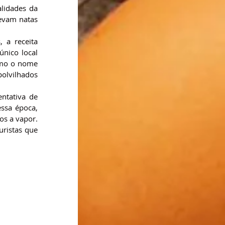
lidades da 
evam natas 
a receita 
nico local 
mo o nome 
olvilhados 
tativa de 
ssa época, 
s a vapor. 
ristas que 