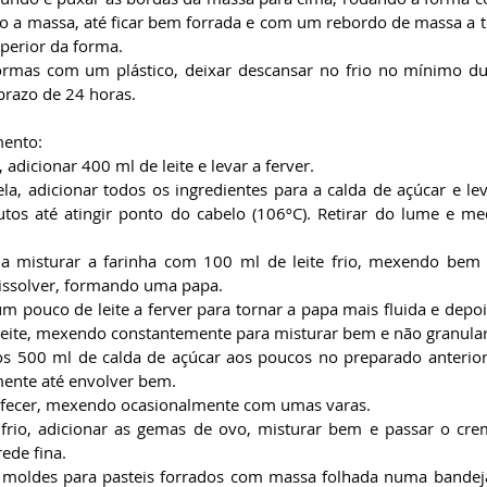
o a massa, até ficar bem forrada e com um rebordo de massa a to
uperior da forma.
ormas com um plástico, deixar descansar no frio no mínimo du
 prazo de 24 horas.
mento:
adicionar 400 ml de leite e levar a ferver.
a, adicionar todos os ingredientes para a calda de açúcar e leva
tos até atingir ponto do cabelo (106ºC). Retirar do lume e me
a misturar a farinha com 100 ml de leite frio, mexendo bem
dissolver, formando uma papa.
m pouco de leite a ferver para tornar a papa mais fluida e depois
 leite, mexendo constantemente para misturar bem e não granular
os 500 ml de calda de açúcar aos poucos no preparado anterio
ente até envolver bem.
efecer, mexendo ocasionalmente com umas varas.
frio, adicionar as gemas de ovo, misturar bem e passar o cre
ede fina.
 moldes para pasteis forrados com massa folhada numa bandeja