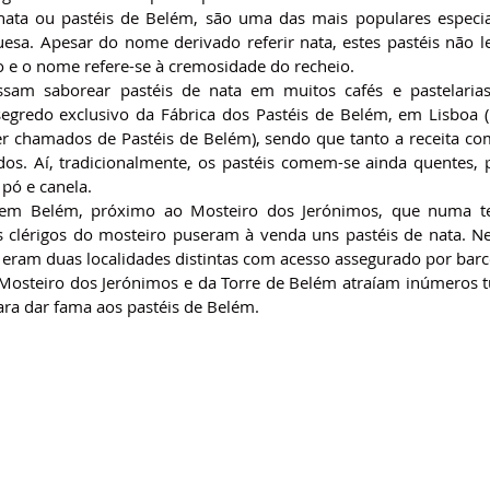
nata ou pastéis de Belém, são uma das mais populares especia
uesa. Apesar do nome derivado referir nata, estes pastéis não l
o e o nome refere-se à cremosidade do recheio.
am saborear pastéis de nata em muitos cafés e pastelarias, 
segredo exclusivo da Fábrica dos Pastéis de Belém, em Lisboa (ú
 chamados de Pastéis de Belém), sendo que tanto a receita co
dos. Aí, tradicionalmente, os pastéis comem-se ainda quentes, p
pó e canela.
em Belém, próximo ao Mosteiro dos Jerónimos, que numa ten
os clérigos do mosteiro puseram à venda uns pastéis de nata. Ne
eram duas localidades distintas com acesso assegurado por barco
Mosteiro dos Jerónimos e da Torre de Belém atraíam inúmeros tu
ara dar fama aos pastéis de Belém.