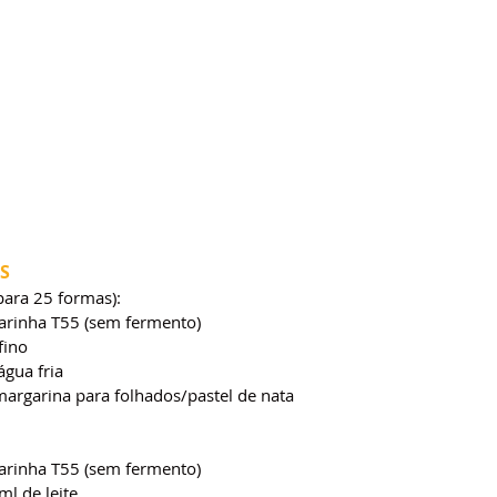
S
para 25 formas):
farinha T55 (sem fermento)
fino
água fria
margarina para folhados/pastel de nata
farinha T55 (sem fermento)
l de leite