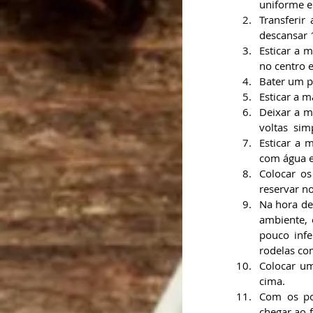
uniforme e 
Transferir
descansar 
Esticar a 
no centro 
Bater um p
Esticar a m
Deixar a m
voltas  si
Esticar a 
com água e
Colocar os
reservar no
Na hora de 
ambiente, 
pouco infe
rodelas co
Colocar um
cima.
Com os po
chegar ao 