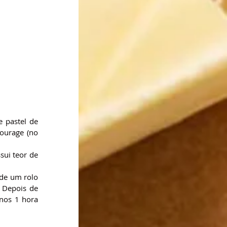
 pastel de 
urage (no 
ui teor de 
de um rolo 
 Depois de 
nos 1 hora 