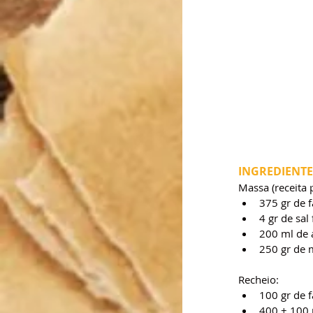
INGREDIENTE
Massa (receita 
375 gr de 
4 gr de sal 
200 ml de 
250 gr de 
Recheio:
100 gr de 
400 + 100 m