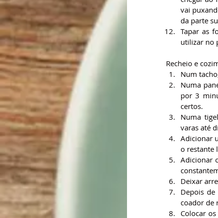
vai puxand
da parte s
Tapar as f
utilizar no
Recheio e cozi
Num tacho, 
Numa panel
por 3 minu
certos.
Numa tigel
varas até 
Adicionar u
o restante
Adicionar 
constantem
Deixar arr
Depois de 
coador de r
Colocar os