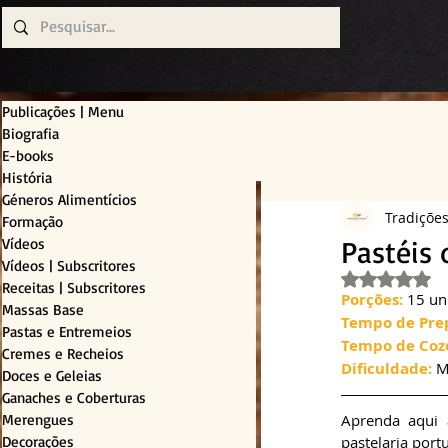
Publicações | Menu
Biografia
E-books
História
Géneros Alimentícios
Tradiçõe
Formação
Pastéis 
Vídeos
Vídeos | Subscritores
Avaliado c
Receitas | Subscritores
Porções:
 15 un
Massas Base
Tempo de Pre
Pastas e Entremeios
Tempo de Coz
Cremes e Recheios
Dificuldade:
 
Doces e Geleias
Ganaches e Coberturas
Merengues
Aprenda aqui a
Decorações
pastelaria por