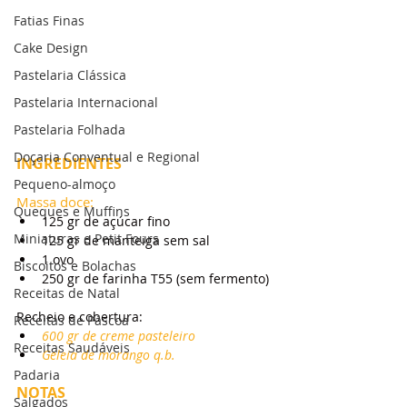
Fatias Finas
Cake Design
Pastelaria Clássica
Pastelaria Internacional
Pastelaria Folhada
Doçaria Conventual e Regional
INGREDIENTES
Pequeno-almoço
Massa doce:
Queques e Muffins
125 gr de açúcar fino
Miniaturas e Petit Fours
125 gr de manteiga sem sal
1 ovo
Biscoitos e Bolachas
250 gr de farinha T55 (sem fermento)
Receitas de Natal
Recheio e cobertura:
Receitas de Páscoa
600 gr de creme pasteleiro
Receitas Saudáveis
Geleia de morango q.b.
Padaria
NOTAS
Salgados