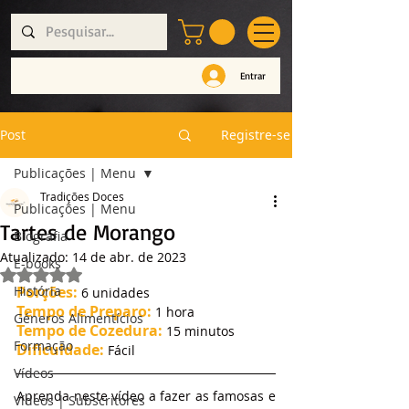
Entrar
Post
Registre-se
Publicações | Menu
Tradições Doces
Publicações | Menu
Tartes de Morango
Biografia
Atualizado:
14 de abr. de 2023
E-books
Avaliado com NaN de 5 estrelas.
História
Porções:
 6 unidades
Tempo de Preparo:
 1 hora
Géneros Alimentícios
Tempo de Cozedura:
 15
 minutos
Formação
Dificuldade:
Fácil
Vídeos
Aprenda neste vídeo a fazer as famosas e 
Vídeos | Subscritores