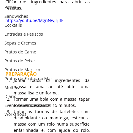
Clicar nos ingredientes para abrir as 
Pizzas
receitas.
Sandwiches
https://youtu.be/MgnNwjrjIfE
Cocktails
Entradas e Petiscos
Sopas e Cremes
Pratos de Carne
Pratos de Peixe
Pratos de Marisco
PREPARAÇÃO
Pratos de Frutos do Mar
Juntar todos os ingredientes da 
massa e amassar até obter uma 
Molhos
massa lisa e uniforme.
Diário
Formar uma bola com a massa, tapar 
Eventos Gastronómicos
e deixar descansar 15 minutos.
Untar as formas de tarteletes com 
Workshops
desmoldante ou manteiga, esticar a 
massa com um rolo numa superfície 
enfarinhada e, com ajuda do rolo, 