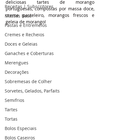
deliciosas tartes de morango 
Receitas | Subscritores
portuguesas, compostas por massa doce, 
creme pasteleiro, morangos frescos e 
Massas Base
geleia de morango!
Pastas e Entremeios
Cremes e Recheios
Doces e Geleias
Ganaches e Coberturas
Merengues
Decorações
Sobremesas de Colher
Sorvetes, Gelados, Parfaits
Semifrios
Tartes
Tortas
Bolos Especiais
Bolos Caseiros