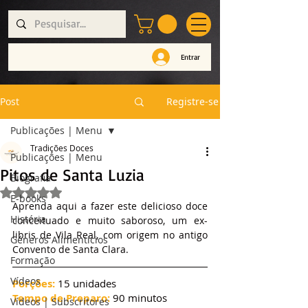
Entrar
Post
Registre-se
Publicações | Menu
Tradições Doces
Publicações | Menu
Pitos de Santa Luzia
Biografia
Avaliado com NaN de 5 estrelas.
E-books
Aprenda aqui a fazer este delicioso doce 
História
conceituado e muito saboroso, um ex-
libris de Vila Real, com origem no antigo 
Géneros Alimentícios
Convento de Santa Clara.
Formação
Vídeos
Porções:
 15 unidades
Tempo de Preparo: 
90 minutos
Vídeos | Subscritores