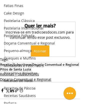
Fatias Finas
Cake Design
Pastelaria Clássica
Quer ler mais?
Pastelaria Internacional
Inscreva-se em tradicoesdoces.com para 
Pastelaria Folhada
continuar lendo esse post exclusivo.
Doçaria Conventual e Regional
Pequeno-almoço
Assinar
Queques e Muffins
Tags:
Receitas
Subscritores
Doçaria Conventual e Regional
Miniaturas e Petit Fours
Pitos de Santa Luzia
Biscoitos e Bolachas
Receitas | Subscritores
Doçaria Conventual e Regional
Receitas de Natal
Receitas de Páscoa
Receitas Saudáveis
Padaria
Salgados