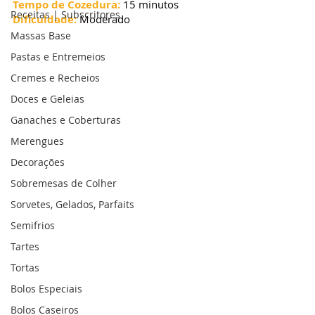
Tempo de Cozedura:
 15 minutos
Receitas | Subscritores
Dificuldade:
 Moderado
Massas Base
Pastas e Entremeios
Cremes e Recheios
Doces e Geleias
Ganaches e Coberturas
Merengues
Decorações
Sobremesas de Colher
Sorvetes, Gelados, Parfaits
Semifrios
Tartes
Tortas
Bolos Especiais
Bolos Caseiros