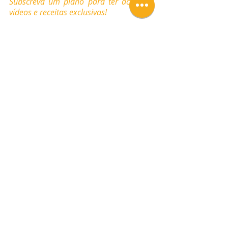
Subscreva um plano para ter acesso a 
vídeos e receitas exclusivas!
Tags:
Receitas
Aula em Vídeo
Vídeos
Pastelaria Clássica
Queijadas
Queijadinhas
Queijada de Laranja
Vídeos
Pastelaria Clássica
Posts Relacionados
Ver tudo