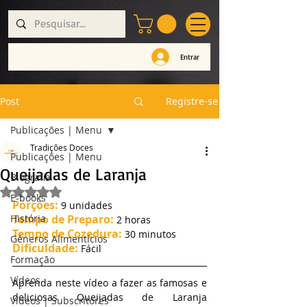
Entrar
Post
Registre-se
Publicações | Menu
Tradições Doces
Publicações | Menu
Queijadas de Laranja
Biografia
Avaliado com NaN de 5 estrelas.
E-books
Porções:
 9 unidades
História
Tempo de Preparo:
 2 horas
Tempo de Cozedura:
 30 minutos
Géneros Alimentícios
Dificuldade:
 Fácil
Formação
Vídeos
Aprenda neste vídeo a fazer as famosas e 
deliciosas Queijadas de Laranja 
Vídeos | Subscritores