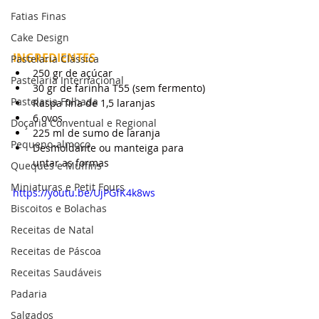
Fatias Finas
Cake Design
INGREDIENTES
Pastelaria Clássica
250 gr de açúcar
Pastelaria Internacional
30 gr de farinha T55 (sem fermento)
Pastelaria Folhada
Raspa fina de 1,5 laranjas
6 ovos
Doçaria Conventual e Regional
225 ml de sumo de laranja
Pequeno-almoço
Desmoldante ou manteiga para 
untar as formas
Queques e Muffins
Miniaturas e Petit Fours
https://youtu.be/UjPGfK4k8ws
Biscoitos e Bolachas
Receitas de Natal
Receitas de Páscoa
Receitas Saudáveis
Padaria
Salgados