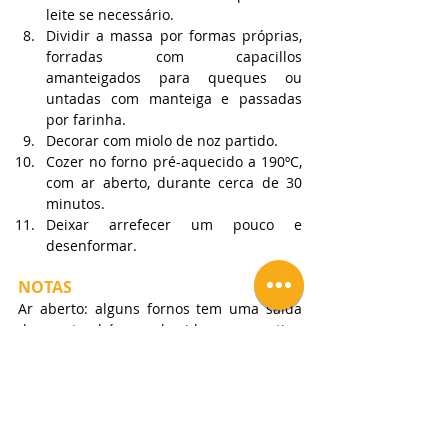
leite se necessário.
Dividir a massa por formas próprias, 
forradas com capacillos 
amanteigados para queques ou 
untadas com manteiga e passadas 
por farinha.
Decorar com miolo de noz partido.
Cozer no forno pré-aquecido a 190ºC, 
com ar aberto, durante cerca de 30 
minutos.
Deixar arrefecer um pouco e 
desenformar.
NOTAS
Ar aberto: alguns fornos tem uma saída 
de ar, também conhecida como retiro, 
com um manipulo para abrir essa saída, 
nomeadamente os fornos industriais. A 
saída de ar permite que o forno liberte 
alguma pressão do calor o que permite 
aos queques e muffins crescerem melhor.