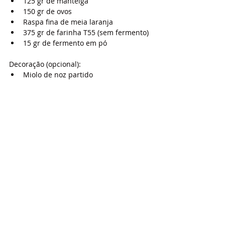
125 gr de manteiga
150 gr de ovos
Raspa fina de meia laranja
375 gr de farinha T55 (sem fermento)
15 gr de fermento em pó
Decoração (opcional):
Miolo de noz partido