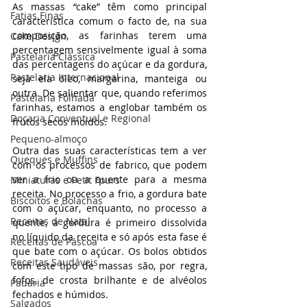
As massas “cake” têm como principal 
Fatias Finas
característica comum o facto de, na sua 
composição, as farinhas terem uma 
Cake Design
percentagem sensivelmente igual à soma 
Pastelaria Clássica
das percentagens do açúcar e da gordura, 
Pastelaria Internacional
seja ela óleo, margarina, manteiga ou 
outra. De salientar que, quando referimos 
Pastelaria Folhada
farinhas, estamos a englobar também os 
Doçaria Conventual e Regional
frutos secos moídos. 
Pequeno-almoço
Outra das suas características tem a ver 
Queques e Muffins
com os processos de fabrico, que podem 
ser a frio ou a quente para a mesma 
Miniaturas e Petit Fours
receita. No processo a frio, a gordura bate 
Biscoitos e Bolachas
com o açúcar, enquanto, no processo a 
Receitas de Natal
quente, a gordura é primeiro dissolvida 
no líquido da receita e só após esta fase é 
Receitas de Páscoa
que bate com o açúcar. Os bolos obtidos 
Receitas Saudáveis
com este tipo de massas são, por regra, 
fofos, de crosta brilhante e de alvéolos 
Padaria
fechados e húmidos.
Salgados