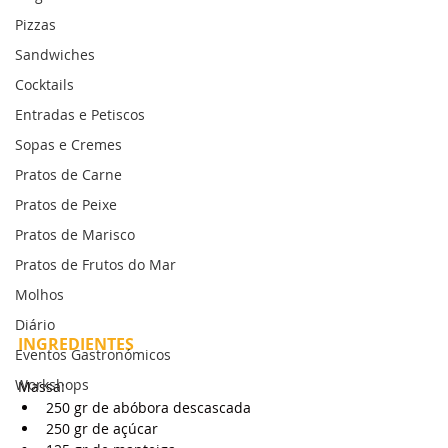
Pizzas
Sandwiches
Cocktails
Entradas e Petiscos
Sopas e Cremes
Pratos de Carne
Pratos de Peixe
Pratos de Marisco
Pratos de Frutos do Mar
Molhos
Diário
INGREDIENTES
Eventos Gastronómicos
Workshops
Massa:
250 gr de abóbora descascada
250 gr de açúcar