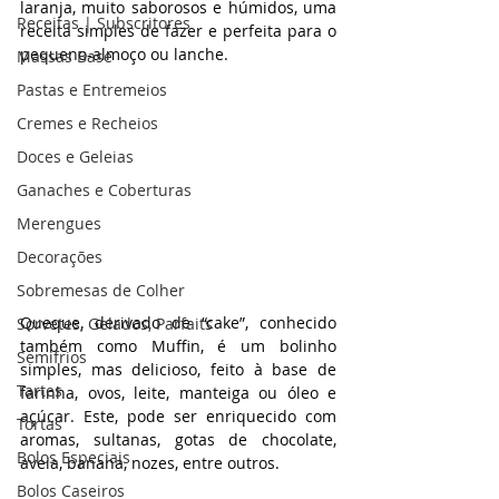
laranja, muito saborosos e húmidos, uma 
Receitas | Subscritores
receita simples de fazer e perfeita para o 
pequeno-almoço ou lanche.
Massas Base
Pastas e Entremeios
Cremes e Recheios
Doces e Geleias
Ganaches e Coberturas
Merengues
Decorações
Sobremesas de Colher
Queque, derivado de “cake”, conhecido 
Sorvetes, Gelados, Parfaits
também como Muffin, é um bolinho 
Semifrios
simples, mas delicioso, feito à base de 
Tartes
farinha, ovos, leite, manteiga ou óleo e 
açúcar. Este, pode ser enriquecido com 
Tortas
aromas, sultanas, gotas de chocolate, 
Bolos Especiais
aveia, banana, nozes, entre outros.
Bolos Caseiros