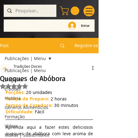
Entrar
Post
Registre-se
Publicações | Menu
Tradições Doces
Publicações | Menu
Queques de Abóbora
Biografia
Avaliado com NaN de 5 estrelas.
E-books
Porções:
 20 unidades
História
Tempo de Preparo:
 2 horas
Tempo de Cozedura:
 30 minutos
Géneros Alimentícios
Dificuldade:
 Fácil
Formação
Vídeos
Aprenda aqui a fazer estes deliciosos 
queques de abóbora com leve aroma de 
Vídeos | Subscritores