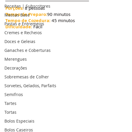
Receitas | Subscritores
Porções:
 8 pessoas
Tempo de Preparo:
90 minutos
Massas Base
Tempo de Cozedura: 
45 minutos
Pastas e Entremeios
Dificuldade:
 Fácil
Cremes e Recheios
Doces e Geleias
Ganaches e Coberturas
Merengues
Decorações
Sobremesas de Colher
Sorvetes, Gelados, Parfaits
Semifrios
Tartes
Tortas
Bolos Especiais
Bolos Caseiros