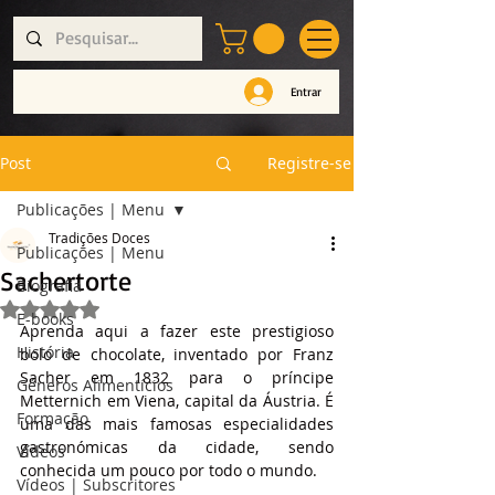
Entrar
Post
Registre-se
Publicações | Menu
Tradições Doces
Publicações | Menu
Sachertorte
Biografia
Avaliado com NaN de 5 estrelas.
E-books
Aprenda aqui a fazer este prestigioso 
História
bolo de chocolate, inventado por Franz 
Sacher em 1832 para o príncipe 
Géneros Alimentícios
Metternich em Viena, capital da Áustria. É 
Formação
uma das mais famosas especialidades 
gastronómicas da cidade, sendo 
Vídeos
conhecida um pouco por todo o mundo.
Vídeos | Subscritores