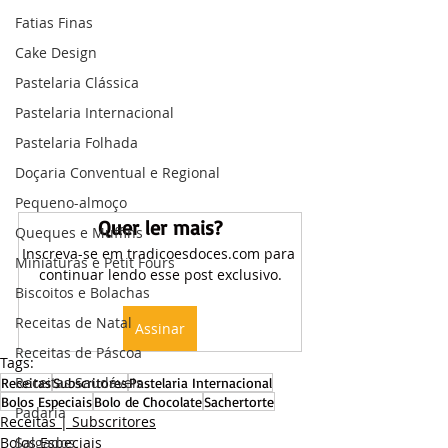
Fatias Finas
Cake Design
Pastelaria Clássica
Pastelaria Internacional
Pastelaria Folhada
Doçaria Conventual e Regional
Pequeno-almoço
Quer ler mais?
Queques e Muffins
Inscreva-se em tradicoesdoces.com para 
Miniaturas e Petit Fours
continuar lendo esse post exclusivo.
Biscoitos e Bolachas
Receitas de Natal
Assinar
Receitas de Páscoa
Tags:
Receitas Saudáveis
Receitas
Subscritores
Pastelaria Internacional
Bolos Especiais
Bolo de Chocolate
Sachertorte
Padaria
Receitas | Subscritores
Bolos Especiais
Salgados