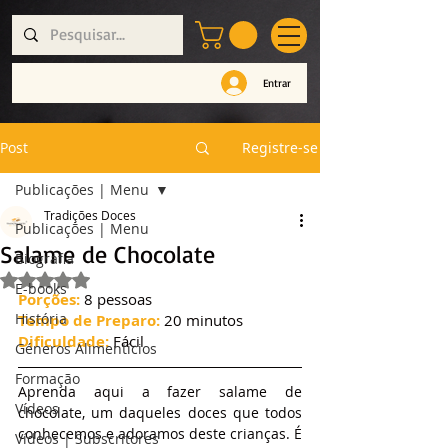
Entrar
Post
Registre-se
Publicações | Menu
Tradições Doces
Publicações | Menu
Salame de Chocolate
Biografia
Avaliado com NaN de 5 estrelas.
E-books
Porções:
 8 pessoas
História
Tempo de Preparo:
 20 minutos
Dificuldade:
 Fácil
Géneros Alimentícios
Formação
Aprenda aqui a fazer salame de 
Vídeos
chocolate, um daqueles doces que todos 
conhecemos e adoramos deste crianças. É 
Vídeos | Subscritores