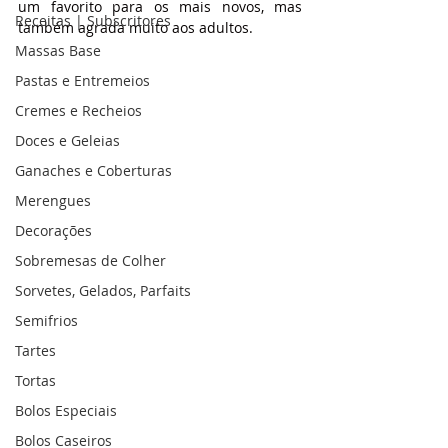
um favorito para os mais novos, mas 
Receitas | Subscritores
também agrada muito aos adultos.
Massas Base
Pastas e Entremeios
Cremes e Recheios
Doces e Geleias
Ganaches e Coberturas
Merengues
Decorações
Sobremesas de Colher
Sorvetes, Gelados, Parfaits
Semifrios
Tartes
Tortas
Bolos Especiais
Bolos Caseiros