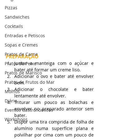
Pizzas
Sandwiches
Cocktails
Entradas e Petiscos
Sopas e Cremes
Pratos de Carne
PREPARAÇÃO
Juntar a manteiga com o açúcar e 
Pratos de Peixe
bater até formar um creme liso.
Pratos de Marisco
Adicionar o ovo e bater até envolver 
Pratos de Frutos do Mar
bem.
Adicionar o chocolate e bater 
Molhos
lentamente até envolver.
Diário
Triturar um pouco as bolachas e 
envolver no preparado anterior sem 
Eventos Gastronómicos
bater.
Workshops
Dispor uma tira comprida de folha de 
alumínio numa superfície plana e 
polvilhar por cima com um pouco de 