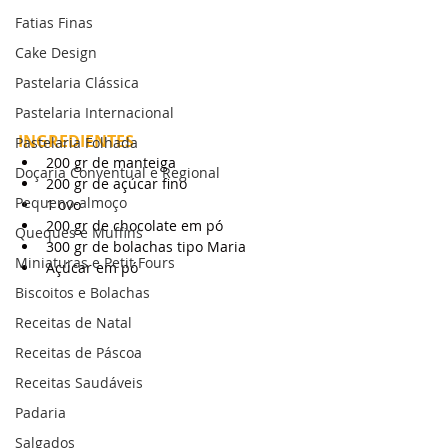
Fatias Finas
Cake Design
Pastelaria Clássica
Pastelaria Internacional
INGREDIENTES
Pastelaria Folhada
200 gr de manteiga
Doçaria Conventual e Regional
200 gr de açúcar fino
Pequeno-almoço
1 ovo
200 gr de chocolate em pó
Queques e Muffins
300 gr de bolachas tipo Maria
Miniaturas e Petit Fours
Açúcar em pó
Biscoitos e Bolachas
Receitas de Natal
Receitas de Páscoa
Receitas Saudáveis
Padaria
Salgados