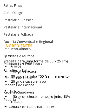
Fatias Finas
Cake Design
Pastelaria Clássica
Pastelaria Internacional
Pastelaria Folhada
Doçaria Conventual e Regional
INGREDIENTES
Pequeno-almoço
Queques e Muffins
Massa:
(receita para uma forma de 35 x 25 cm)
Miniaturas e Petit Fours
6 ovos
Biscoitos e Bolachas
100 gr de açúcar
80 gr de farinha T55 (sem fermento)
Receitas de Natal
20 gr de cacau em pó
Receitas de Páscoa
Recheio:
Receitas Saudáveis
150 gr de chocolate negro (min. 43% 
Padaria
cacau)
Salgados
200 gr de natas para bater