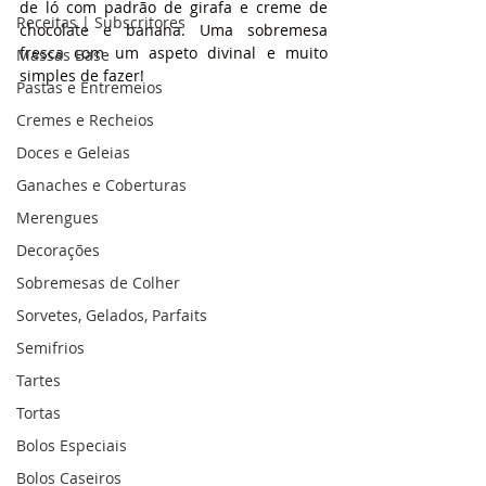
de ló com padrão de girafa e creme de 
Receitas | Subscritores
chocolate e banana. Uma sobremesa 
fresca com um aspeto divinal e muito 
Massas Base
simples de fazer!
Pastas e Entremeios
Cremes e Recheios
Doces e Geleias
Ganaches e Coberturas
Merengues
Decorações
Sobremesas de Colher
Sorvetes, Gelados, Parfaits
Semifrios
Tartes
Tortas
Bolos Especiais
Bolos Caseiros