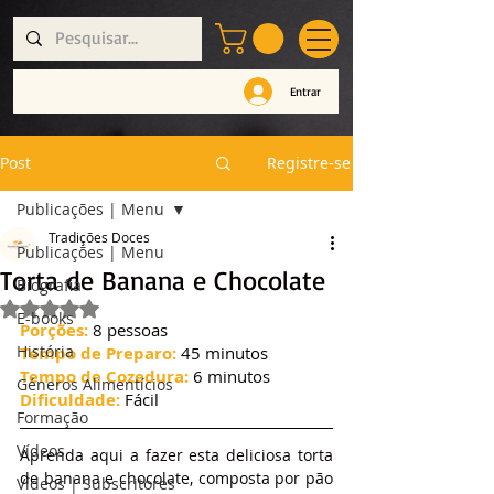
Entrar
Post
Registre-se
Publicações | Menu
Tradições Doces
Publicações | Menu
Torta de Banana e Chocolate
Biografia
Avaliado com NaN de 5 estrelas.
E-books
Porções:
 8 pessoas
História
Tempo de Preparo:
 45 minutos
Tempo de Cozedura:
 6 minutos
Géneros Alimentícios
Dificuldade:
 Fácil
Formação
Vídeos
Aprenda aqui a fazer esta deliciosa torta 
de banana e chocolate, composta por pão 
Vídeos | Subscritores