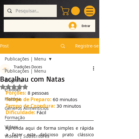
Entrar
Post
Registre-se
Publicações | Menu
Tradições Doces
Publicações | Menu
Bacalhau com Natas
Biografia
Avaliado com NaN de 5 estrelas.
E-books
Porções:
 8 pessoas
História
Tempo de Preparo:
 60 minutos
Tempo de Cozedura:
 30 minutos
Géneros Alimentícios
Dificuldade:
 Fácil
Formação
Vídeos
Aprenda aqui de forma simples e rápida 
a fazer este delicioso prato clássico 
Vídeos | Subscritores