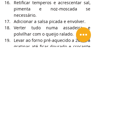
Retificar temperos e acrescentar sal, 
pimenta e noz-moscada se 
necessário.
Adicionar a salsa picada e envolver.
Verter tudo numa assadeira e 
polvilhar com o queijo ralado.
Levar ao forno pré-aquecido a 200ºC a 
gratinar até ficar dourado e crocante 
por cima, cerca de 30 minutos.
Retirar do forno e servir!
Bom apetite!
Espero que goste!
Deixe um like, partilhe e se tiver dúvidas 
coloque nos comentários!
Subscreva um plano para ter acesso a 
vídeos e receitas exclusivas!
Tags:
Receitas
Bacalhau
Pratos de Peixe
Receitas de Peixe