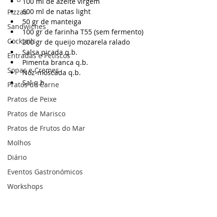
100 ml de azeite virgem
600 ml de natas light
Pizzas
50 gr de manteiga
Sandwiches
100 gr de farinha T55 (sem fermento)
Cocktails
200 gr de queijo mozarela ralado
Salsa picada q.b.
Entradas e Petiscos
Pimenta branca q.b.
Sopas e Cremes
Noz-moscada q.b.
Sal q.b.
Pratos de Carne
Pratos de Peixe
Pratos de Marisco
Pratos de Frutos do Mar
Molhos
Diário
Eventos Gastronómicos
Workshops