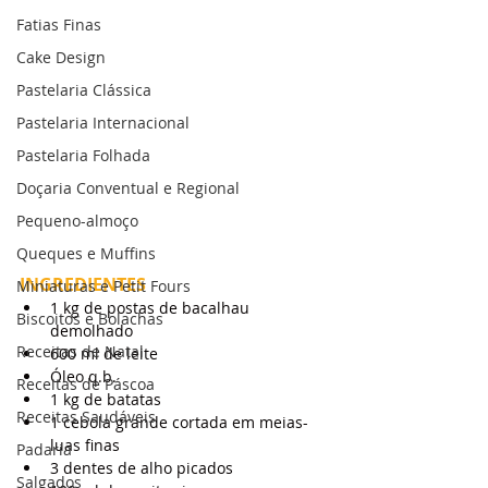
Fatias Finas
Cake Design
Pastelaria Clássica
Pastelaria Internacional
Pastelaria Folhada
Doçaria Conventual e Regional
Pequeno-almoço
Queques e Muffins
INGREDIENTES
Miniaturas e Petit Fours
1 kg de postas de bacalhau 
Biscoitos e Bolachas
demolhado
Receitas de Natal
600 ml de leite
Óleo q.b.
Receitas de Páscoa
1 kg de batatas
Receitas Saudáveis
1 cebola grande cortada em meias-
luas finas
Padaria
3 dentes de alho picados
Salgados