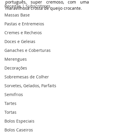
português, super cremoso, com uma 
Receitas | Subscritores
maravilhosa crosta de queijo crocante.
Massas Base
Pastas e Entremeios
Cremes e Recheios
Doces e Geleias
Ganaches e Coberturas
Merengues
Decorações
Sobremesas de Colher
Sorvetes, Gelados, Parfaits
Semifrios
Tartes
Tortas
Bolos Especiais
Bolos Caseiros